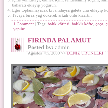
İçine yumurtayı, ekmek içini, rendelenmiş soğanı, sa
baharatı ekleyip yoğurun.
Eğer toplanmayacak kıvamdaysa galeta unu ekleyip köf
Tavaya biraz yağ dökerek arkalı önlü kızartın
1 Comment
| Tags:
balık köftesi
,
balıklı köfte
,
çaça
,
ç
yapılır
FIRINDA PALAMUT
Posted by:
admin
Ağustos 7th, 2009 >>
DENİZ ÜRÜNLERİ