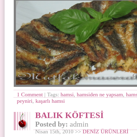
1 Comment
| Tags:
hamsi
,
hamsiden ne yapsam
,
hams
peyniri
,
kaşarlı hamsi
BALIK KÖFTESİ
Posted by:
admin
Nisan 15th, 2010 >>
DENİZ ÜRÜNLERİ