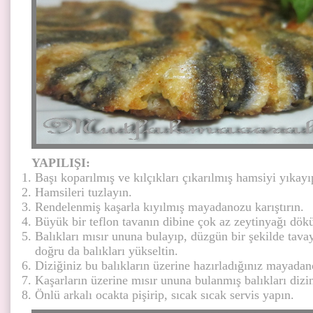
YAPILIŞI:
Başı koparılmış ve kılçıkları çıkarılmış hamsiyi yıkay
Hamsileri tuzlayın.
Rendelenmiş kaşarla kıyılmış mayadanozu karıştırın.
Büyük bir teflon tavanın dibine çok az zeytinyağı dök
Balıkları mısır ununa bulayıp, düzgün bir şekilde tava
doğru da balıkları yükseltin.
Diziğiniz bu balıkların üzerine hazırladığınız mayadano
Kaşarların üzerine mısır ununa bulanmış balıkları dizi
Önlü arkalı ocakta pişirip, sıcak sıcak servis yapın.