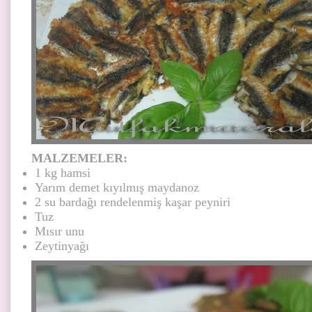
MALZEMELER:
1 kg hamsi
Yarım demet kıyılmış maydanoz
2 su bardağı rendelenmiş kaşar peyniri
Tuz
Mısır unu
Zeytinyağı