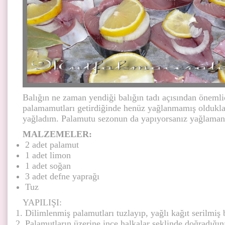
Balığın ne zaman yendiği balığın tadı açısından önemli
palamamutları getirdiğinde henüz yağlanmamış olduklar
yağladım. Palamutu sezonun da yapıyorsanız yağlaman
MALZEMELER:
2 adet palamut
1 adet limon
1 adet soğan
3 adet defne yaprağı
Tuz
YAPILIŞI:
Dilimlenmiş palamutları tuzlayıp, yağlı kağıt serilmiş b
Palamutların üzerine ince halkalar şeklinde doğradığın