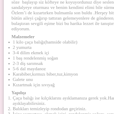
söze başlayıp siz köfteye ne koyuyordunuz diye sesle
sandalyeye oturması ve benim kendimi elimi bile sürm
Özlem’i de kızartırken bulmamla son buldu .Herşey bitt
bütün aileyi çağırıp tattıran gelemeyenlere de gönderen
bulaştıran sevgili eşime bizi bu harika lezzet ile tanışt
ediyorum.
Malzemeler
1 kilo çaça balığı(hamside olabilir)
2 yumurta
3-4 dilim ekmek içi
1 baş rendelenmiş soğan
2-3 diş sarımsak
5-6 dal maydanoz
Karabiber,kırmızı biber,tuz,kimyon
Galete unu
Kızartmak için sıvıyağ
Yapılışı
Çaça balığı ise kılçıklarını ayıklamanıza gerek yok.Ha
ayıklayabilirsiniz.
Balıkları temizleyip rondodan geçiriniz.