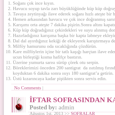
Soğanı çok ince kıyın.
Havucu soyup tavla zarı büyüklüğünde küp küp doğra
Tavaya zeytinyağı ilave ederek soğanı hızlı ateşte bir 
Hemen arkasından havucu ve çok ince doğranmış sarım
Karışımı orta ateşte 7 dakika pişirin.Sonra altını kapat
Küp küp doğradığınız çekirdekleri ve suyu alınmış doma
Hazırladığınız karışıma başka bir kapta labneye ekleyi
Dal dal ayırdığınız kekiği de ekleyerek karıştırmaya 
Milföy hamurunu oda sıcaklığında çözdürün.
Kare milföylerin içine bir tatlı kaşığı harçtan ilave ed
ucun birleştiği kısma hafifçe bastırın.
Üzerine yumurta sarısı sürüp çörek otu serpin.
Böreklerimizi önceden 200 santigrat da ısıtılmış fırınd
koyduktan 6 dakika sonra ısıyı 180 santigrat’a getirin.
Üstü kızarıncaya kadar piştikten sonra servis edin.
No Comments
|
İFTAR SOFRASINDAN 
Posted by:
admin
Ağustos 1st, 2013 >>
SOFRALAR