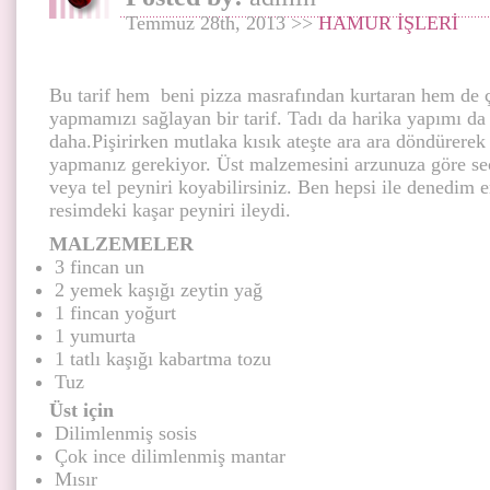
Temmuz 28th, 2013 >>
HAMUR İŞLERİ
Bu tarif hem beni pizza masrafından kurtaran hem de ço
yapmamızı sağlayan bir tarif. Tadı da harika yapımı da 
daha.Pişirirken mutlaka kısık ateşte ara ara döndürerek
yapmanız gerekiyor. Üst malzemesini arzunuza göre seç
veya tel peyniri koyabilirsiniz. Ben hepsi ile denedim e
resimdeki kaşar peyniri ileydi.
MALZEMELER
3 fincan un
2 yemek kaşığı zeytin yağ
1 fincan yoğurt
1 yumurta
1 tatlı kaşığı kabartma tozu
Tuz
Üst için
Dilimlenmiş sosis
Çok ince dilimlenmiş mantar
Mısır