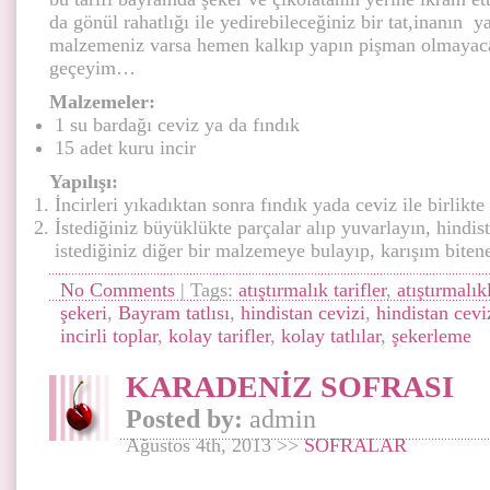
da gönül rahatlığı ile yedirebileceğiniz bir tat,inanın
malzemeniz varsa hemen kalkıp yapın pişman olmayacak
geçeyim…
Malzemeler:
1 su bardağı ceviz ya da fındık
15 adet kuru incir
Yapılışı:
İncirleri yıkadıktan sonra fındık yada ceviz ile birlikt
İstediğiniz büyüklükte parçalar alıp yuvarlayın, hindis
istediğiniz diğer bir malzemeye bulayıp, karışım bite
No Comments
| Tags:
atıştırmalık tarifler
,
atıştırmalık
şekeri
,
Bayram tatlısı
,
hindistan cevizi
,
hindistan ceviz
incirli toplar
,
kolay tarifler
,
kolay tatlılar
,
şekerleme
KARADENİZ SOFRASI
Posted by:
admin
Ağustos 4th, 2013 >>
SOFRALAR