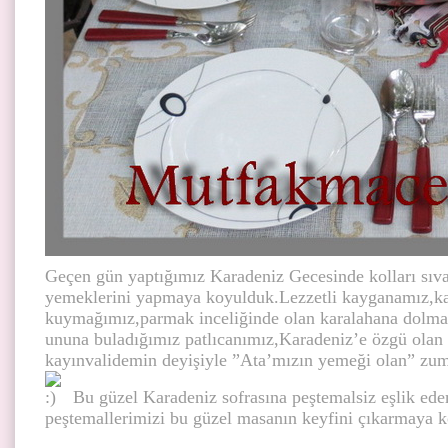
Geçen gün yaptığımız Karadeniz Gecesinde kolları sıv
yemeklerini yapmaya koyulduk.Lezzetli kayganamız,kaş
kuymağımız,parmak inceliğinde olan karalahana dolma
ununa buladığımız patlıcanımız,Karadeniz’e özgü olan f
kayınvalidemin deyişiyle ”Ata’mızın yemeği olan” zu
Bu güzel Karadeniz sofrasına peştemalsiz eşlik ed
peştemallerimizi bu güzel masanın keyfini çıkarmaya 