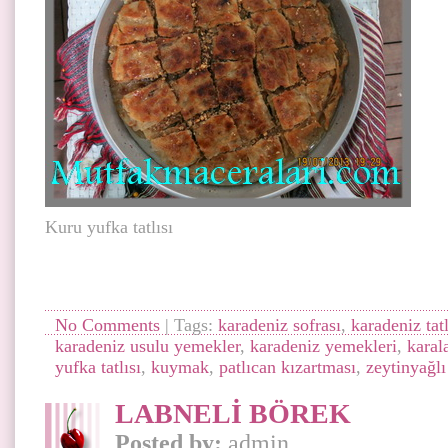
Kuru yufka tatlısı
No Comments
| Tags:
karadeniz sofrası
,
karadeniz tatl
karadeniz usulu yemekler
,
karadeniz yemekleri
,
karal
yufka tatlısı
,
kuymak
,
patlıcan kızartması
,
zeytinyağl
LABNELİ BÖREK
Posted by:
admin