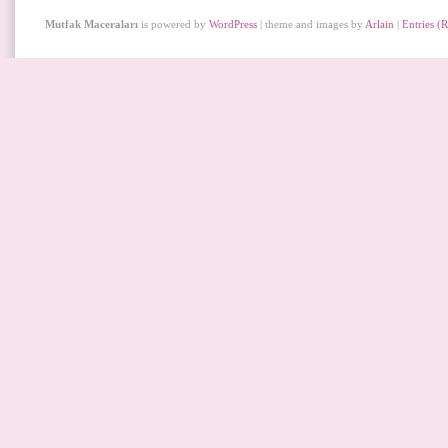
Mutfak Maceraları
is powered by
WordPress
| theme and images by
Arlain
|
Entries (