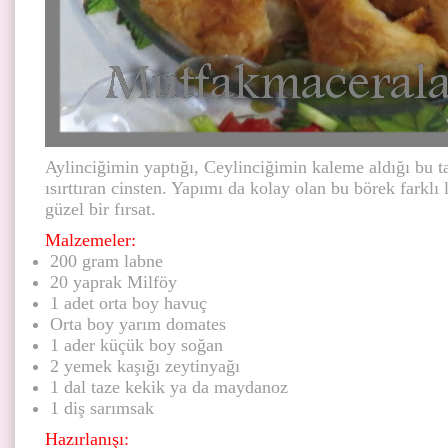
Aylinciğimin yaptığı, Ceylinciğimin kaleme aldığı bu ta
ısırttıran cinsten. Yapımı da kolay olan bu börek farklı
güzel bir fırsat.
Malzemeler:
200 gram labne
20 yaprak Milföy
1 adet orta boy havuç
Orta boy yarım domates
1 ader küçük boy soğan
2 yemek kaşığı zeytinyağı
1 dal taze kekik ya da maydanoz
1 diş sarımsak
Hazırlanışı: