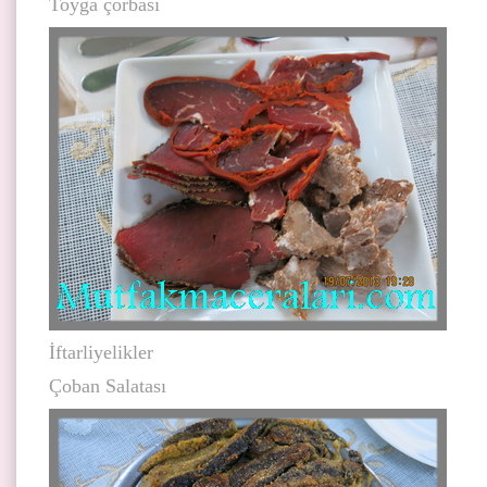
Toyga çorbası
İftarliyelikler
Çoban Salatası