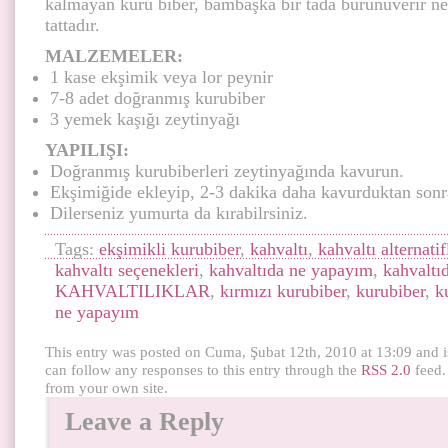
kalmayan kuru biber, bambaşka bir tada bürünüverir ne
tattadır.
MALZEMELER:
1 kase ekşimik veya lor peynir
7-8 adet doğranmış kurubiber
3 yemek kaşığı zeytinyağı
YAPILIŞI:
Doğranmış kurubiberleri zeytinyağında kavurun.
Ekşimiğide ekleyip, 2-3 dakika daha kavurduktan sonra
Dilerseniz yumurta da kırabilrsiniz.
Tags:
ekşimikli kurubiber
,
kahvaltı
,
kahvaltı alternatif
kahvaltı seçenekleri
,
kahvaltıda ne yapayım
,
kahvaltı
KAHVALTILIKLAR
,
kırmızı kurubiber
,
kurubiber
,
k
ne yapayım
This entry was posted on Cuma, Şubat 12th, 2010 at 13:09 and i
can follow any responses to this entry through the
RSS 2.0
feed.
from your own site.
Leave a Reply