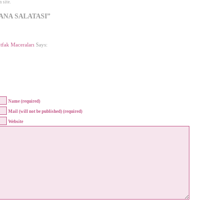
 site.
HANA SALATASI”
ak Maceraları
Says:
Name (required)
Mail (will not be published) (required)
Website