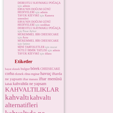
DEREOTLU KAYMAKLI POĞAÇA
için
admin
ERVA’NIN DOĞUM GÜNÜ
HEDİYELERİ
için
admin
TAVUK KİEVSKİ
için
Kamera
sistemleri
ERVA’NIN DOĞUM GÜNÜ
HEDİYELERİ
için
neslihan
DEREOTLU KAYMAKLI POĞAÇA
için Pınar Aykut
MÜKEMMEL BİR CHEESECAKE
için
Arzu
MÜKEMMEL BİR CHEESECAKE
için fatime
MİNİ TARTOLETLER
için murat
SÜTLÜ İRMİK TATLISI
için
admin
TAVUK KİEVSKİ
için
dilara
Etiketler
börek
bulgur
CHEESECAKE
bayat ekmek
havuç
corba
iftarda
ekmek
elma
enginar
iftar menüsü
ne yapsam
iftar masası
kahvaltda ne yapsam
kabak
KAHVALTILIKLAR
kahvaltı
kahvaltı
alternatifleri