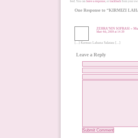
feed. You can
leave a response
, or
trackback
from your own
One Response to “KIRMIZI LA
ZEHRA’NIN SOFRASI « Mutf
Mart 4th, 2009 at 14:39
[...] Kırmızı Lahana Salatası [...]
Leave a Reply