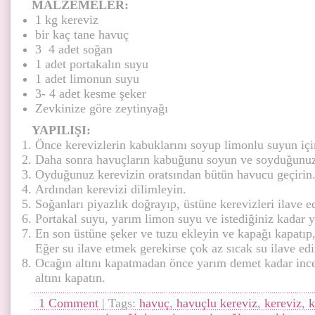
MALZEMELER:
1 kg kereviz
bir kaç tane havuç
3 4 adet soğan
1 adet portakalın suyu
1 adet limonun suyu
3- 4 adet kesme şeker
Zevkinize göre zeytinyağı
YAPILIŞI:
Önce kerevizlerin kabuklarını soyup limonlu suyun içi
Daha sonra havuçların kabuğunu soyun ve soyduğunuz 
Oyduğunuz kerevizin oratsından bütün havucu geçirin
Ardından kerevizi dilimleyin.
Soğanları piyazlık doğrayıp, üstüne kerevizleri ilave e
Portakal suyu, yarım limon suyu ve istediğiniz kadar y
En son üstüne şeker ve tuzu ekleyin ve kapağı kapatıp,
Eğer su ilave etmek gerekirse çok az sıcak su ilave edi
Ocağın altını kapatmadan önce yarım demet kadar in
altını kapatın.
1 Comment
| Tags:
havuç
,
havuçlu kereviz
,
kereviz
,
k