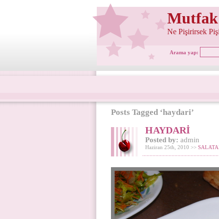
Mutfak
Ne Pişirirsek Pi
Arama yap:
Posts Tagged ‘haydari’
HAYDARİ
Posted by:
admin
Haziran 25th, 2010 >>
SALATA