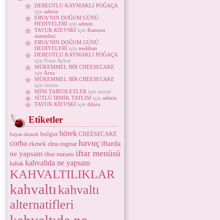
DEREOTLU KAYMAKLI POĞAÇA
için
admin
ERVA’NIN DOĞUM GÜNÜ
HEDİYELERİ
için
admin
TAVUK KİEVSKİ
için
Kamera
sistemleri
ERVA’NIN DOĞUM GÜNÜ
HEDİYELERİ
için
neslihan
DEREOTLU KAYMAKLI POĞAÇA
için Pınar Aykut
MÜKEMMEL BİR CHEESECAKE
için
Arzu
MÜKEMMEL BİR CHEESECAKE
için fatime
MİNİ TARTOLETLER
için murat
SÜTLÜ İRMİK TATLISI
için
admin
TAVUK KİEVSKİ
için
dilara
Etiketler
börek
bulgur
CHEESECAKE
bayat ekmek
havuç
corba
iftarda
ekmek
elma
enginar
iftar menüsü
ne yapsam
iftar masası
kahvaltda ne yapsam
kabak
KAHVALTILIKLAR
kahvaltı
kahvaltı
alternatifleri