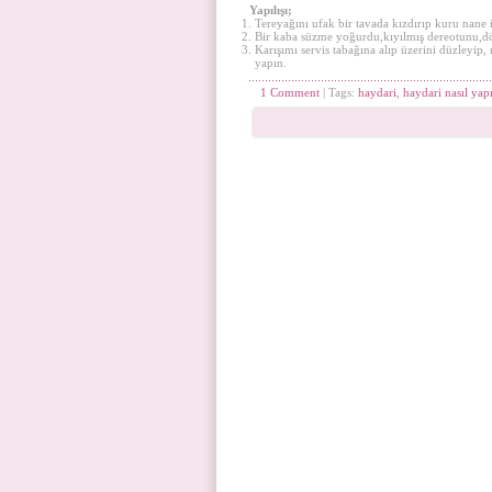
Yapılışı;
Tereyağını ufak bir tavada kızdırıp kuru nane i
Bir kaba süzme yoğurdu,kıyılmış dereotunu,döv
Karışımı servis tabağına alıp üzerini düzleyip,
yapın.
1 Comment
| Tags:
haydari
,
haydari nasıl yapı