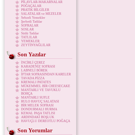
PİLAVLAR-MAKARNALAR
POĞAÇALAR
PRATİK BİLGİLER
SALATALAR ve MEZELER
Sebzeli Yemekler
Şerbetli Tatlılar
SOFRALAR
SOSLAR
Sütlü Tatlılar
TATLILAR
YEMEKLER
ZEYTİNYAĞLILAR
Son Yazılar
İNCİRLİ ÇEREZ
KARADENİZ SOFRASI
LABNELİ BÖREK
İFTAR SOFRASINDAN KARELER
TAVADA PİZZA
KREMALI PATATES
MÜKEMMEL BİR CHEESECAKE
MANTARLI VE TAVUKLU
BOHÇA
MANTARLI SUFLE
RULO HAVUÇ SALATASI
BİR MELEK SOFRASI
DONDURMALI HURMA
KEMAL PAŞA TATLISI
ARDINDAKİ BOŞLUK
HAVUÇLU DEREOTLU POĞAÇA
Son Yorumlar