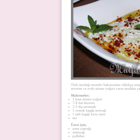
Türk mutfağı mezeler bakımından oldukça zengin
severim ve evde süzme yoğurt varsa mutlaka yapar
Malzemeler;
1 kase süzme yoğurt
7-8 dal dereotu
2-3 diş sarımsak
1 yemek kaşığı tereyağ
1 tatlı kaşığı kuru nane
tuz
Üzeri için;
nane yaprağı
zetinyağ
pulbiber