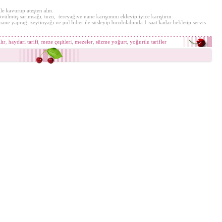
le kavurup ateşten alın.
ülmüş sarımsağı, tuzu, tereyağıve nane karışımını ekleyip iyice karıştırın.
 nane yaprağı zeytinyağı ve pul biber ile süsleyip buzdolabında 1 saat kadar bekletip servis
lır
,
haydari tarifi
,
meze çeşitleri
,
mezeler
,
süzme yoğurt
,
yoğurtlu tarifler