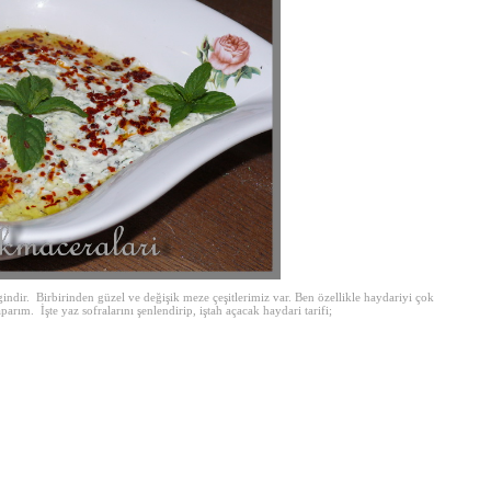
dir. Birbirinden güzel ve değişik meze çeşitlerimiz var. Ben özellikle haydariyi çok
ım. İşte yaz sofralarını şenlendirip, iştah açacak haydari tarifi;