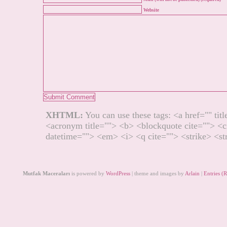
Website
XHTML:
You can use these tags: <a href="" titl
<acronym title=""> <b> <blockquote cite=""> <c
datetime=""> <em> <i> <q cite=""> <strike> <s
Mutfak Maceraları
is powered by
WordPress
| theme and images by
Arlain
|
Entries (