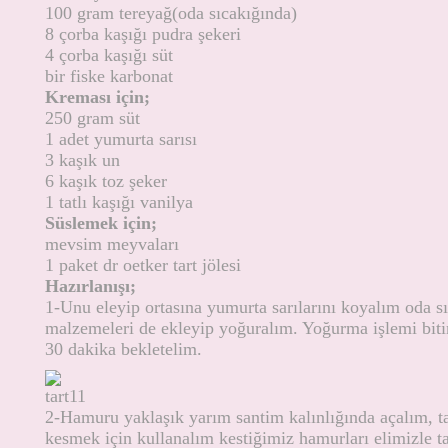
100 gram tereyağ(oda sıcakığında)
8 çorba kaşığı pudra şekeri
4 çorba kaşığı süt
bir fiske karbonat
Kreması için;
250 gram süt
1 adet yumurta sarısı
3 kaşık un
6 kaşık toz şeker
1 tatlı kaşığı vanilya
Süslemek için;
mevsim meyvaları
1 paket dr oetker tart jölesi
Hazırlanışı;
1-Unu eleyip ortasına yumurta sarılarını koyalım oda sı
malzemeleri de ekleyip yoğuralım. Yoğurma işlemi biti
30 dakika bekletelim.
2-Hamuru yaklaşık yarım santim kalınlığında açalım, ta
kesmek için kullanalım kestiğimiz hamurları elimizle tar