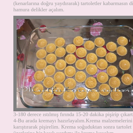
(kenarlarına doğru yaydırarak) tartoletler kabarmasın d
hamura delikler açalım.
3-180 derece ıstılmış fırında 15-20 dakika pişirip çıkar
4-Bu arada kremayı hazırlayalım.Krema malzemelerini 
karıştırarak pişirelim. Krema soğuduktan sonra tartolet 