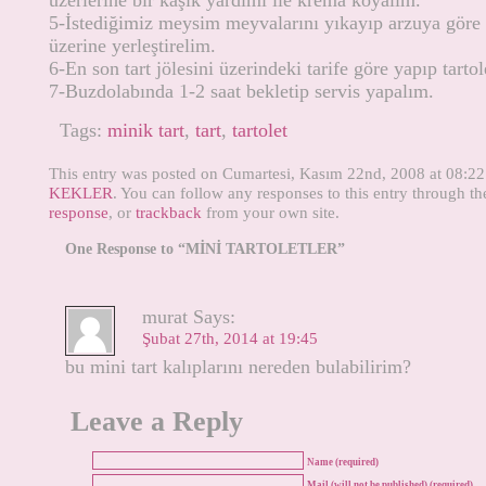
üzerlerine bir kaşık yardımı ile krema koyalım.
5-İstediğimiz meysim meyvalarını yıkayıp arzuya göre 
üzerine yerleştirelim.
6-En son tart jölesini üzerindeki tarife göre yapıp tarto
7-Buzdolabında 1-2 saat bekletip servis yapalım.
Tags:
minik tart
,
tart
,
tartolet
This entry was posted on Cumartesi, Kasım 22nd, 2008 at 08:22 
KEKLER
. You can follow any responses to this entry through t
response
, or
trackback
from your own site.
One Response to “MİNİ TARTOLETLER”
murat Says:
Şubat 27th, 2014 at 19:45
bu mini tart kalıplarını nereden bulabilirim?
Leave a Reply
Name (required)
Mail (will not be published) (required)