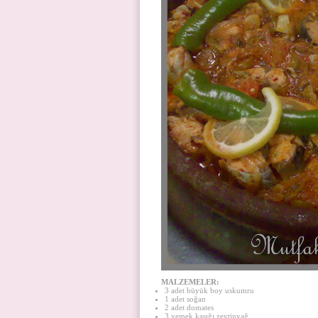
MALZEMELER:
3 adet büyük boy uskumru
1 adet soğan
2 adet domates
3 yemek kaşığı zeytinyağ