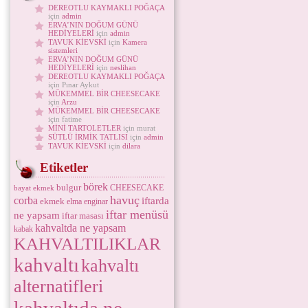
DEREOTLU KAYMAKLI POĞAÇA
için
admin
ERVA’NIN DOĞUM GÜNÜ
HEDİYELERİ
için
admin
TAVUK KİEVSKİ
için
Kamera
sistemleri
ERVA’NIN DOĞUM GÜNÜ
HEDİYELERİ
için
neslihan
DEREOTLU KAYMAKLI POĞAÇA
için Pınar Aykut
MÜKEMMEL BİR CHEESECAKE
için
Arzu
MÜKEMMEL BİR CHEESECAKE
için fatime
MİNİ TARTOLETLER
için murat
SÜTLÜ İRMİK TATLISI
için
admin
TAVUK KİEVSKİ
için
dilara
Etiketler
börek
bulgur
CHEESECAKE
bayat ekmek
havuç
corba
iftarda
ekmek
elma
enginar
iftar menüsü
ne yapsam
iftar masası
kahvaltda ne yapsam
kabak
KAHVALTILIKLAR
kahvaltı
kahvaltı
alternatifleri