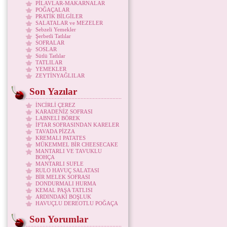
PİLAVLAR-MAKARNALAR
POĞAÇALAR
PRATİK BİLGİLER
SALATALAR ve MEZELER
Sebzeli Yemekler
Şerbetli Tatlılar
SOFRALAR
SOSLAR
Sütlü Tatlılar
TATLILAR
YEMEKLER
ZEYTİNYAĞLILAR
Son Yazılar
İNCİRLİ ÇEREZ
KARADENİZ SOFRASI
LABNELİ BÖREK
İFTAR SOFRASINDAN KARELER
TAVADA PİZZA
KREMALI PATATES
MÜKEMMEL BİR CHEESECAKE
MANTARLI VE TAVUKLU
BOHÇA
MANTARLI SUFLE
RULO HAVUÇ SALATASI
BİR MELEK SOFRASI
DONDURMALI HURMA
KEMAL PAŞA TATLISI
ARDINDAKİ BOŞLUK
HAVUÇLU DEREOTLU POĞAÇA
Son Yorumlar