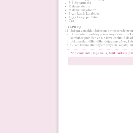
5-6 diş sarımsak
½ demet derotu
½ demet maydonoz
1 çay kaşığı karabiber
1 çay kaşığı pul biber
Tuz
YAPILIŞI:
Soğanı yemeklik doğrayıp bir tencerede zeyti
Domatesleri rendeleyip tencereye aktarılım 
karabiber pulbiber ve tuz ilave edelim 2 dak
Uskumruları dilim dilim doğrayım güveç kabı
Güveç kabını alimünyum folya ile kapatıp 180
No Comments
| Tags:
balık
,
balık tarifleri
,
pil