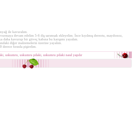
nyağ ile kavuralım.
kavurmaya devam edelim 5-6 diş sarımsak ekleyelim. İnce kıyılmış dereotu, maydonoz,
ika daha kavurup bir güveç kabına bu karışımı yayalım.
ndaki diğer malzemelerin üzerine yayalım.
 derece fırında pişirelim.
aki
,
uskumru
,
uskumru pilaki
,
uskumru pilaki nasıl yapılır