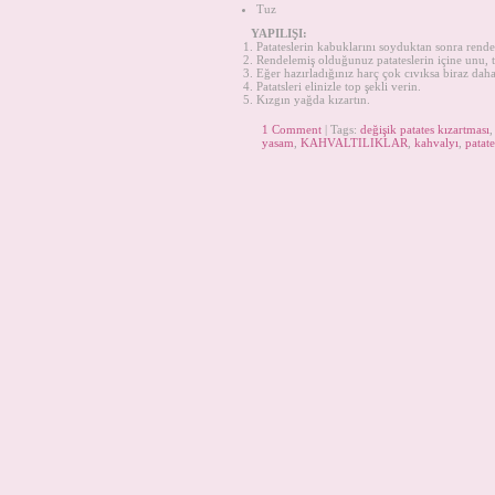
Tuz
YAPILIŞI:
Patateslerin kabuklarını soyduktan sonra rende
Rendelemiş olduğunuz patateslerin içine unu, tuz
Eğer hazırladığınız harç çok cıvıksa biraz daha
Patatsleri elinizle top şekli verin.
Kızgın yağda kızartın.
1 Comment
| Tags:
değişik patates kızartması
yasam
,
KAHVALTILIKLAR
,
kahvalyı
,
patate