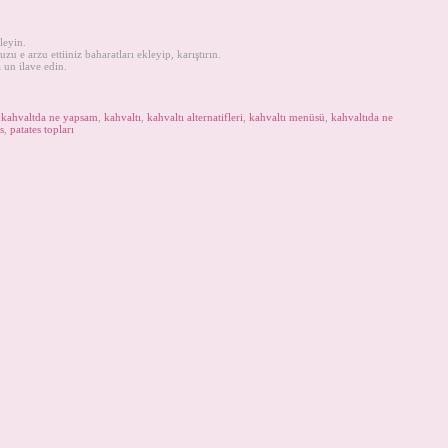
leyin.
u e arzu ettiiniz baharatları ekleyip, karıştırın.
 un ilave edin.
,
kahvaltda ne yapsam
,
kahvaltı
,
kahvaltı alternatifleri
,
kahvaltı menüsü
,
kahvaltıda ne
s
,
patates topları