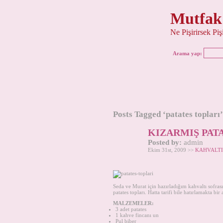
Mutfak
Ne Pişirirsek Pi
Arama yap:
Posts Tagged ‘patates topları’
KIZARMIŞ PAT
Posted by:
admin
Ekim 31st, 2009 >>
KAHVALTI
Seda ve Murat için hazırladığım kahvaltı sofr
patates topları. Hatta tarifi bile hatırlamakta b
MALZEMELER:
3 adet patates
1 kahve fincanı un
Pul biber