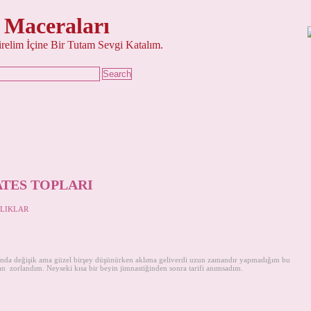
 Maceraları
şirelim İçine Bir Tutam Sevgi Katalım.
ATES TOPLARI
LIKLAR
asında değişik ama güzel birşey düşünürken aklıma geliverdi uzun zamandır yapmadığım bu
ir an zorlandım. Neyseki kısa bir beyin jimnastiğinden sonra tarifi anımsadım.