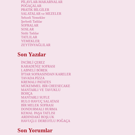
PİLAVLAR-MAKARNALAR
POĞAÇALAR
PRATİK BİLGİLER
SALATALAR ve MEZELER
Sebzeli Yemekler
Şerbetli Tatlılar
SOFRALAR
SOSLAR
Sütlü Tatlılar
TATLILAR
YEMEKLER
ZEYTİNYAĞLILAR
Son Yazılar
İNCİRLİ ÇEREZ
KARADENİZ SOFRASI
LABNELİ BÖREK
İFTAR SOFRASINDAN KARELER
TAVADA PİZZA
KREMALI PATATES
MÜKEMMEL BİR CHEESECAKE
MANTARLI VE TAVUKLU
BOHÇA
MANTARLI SUFLE
RULO HAVUÇ SALATASI
BİR MELEK SOFRASI
DONDURMALI HURMA
KEMAL PAŞA TATLISI
ARDINDAKİ BOŞLUK
HAVUÇLU DEREOTLU POĞAÇA
Son Yorumlar