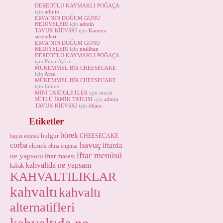
DEREOTLU KAYMAKLI POĞAÇA
için
admin
ERVA’NIN DOĞUM GÜNÜ
HEDİYELERİ
için
admin
TAVUK KİEVSKİ
için
Kamera
sistemleri
ERVA’NIN DOĞUM GÜNÜ
HEDİYELERİ
için
neslihan
DEREOTLU KAYMAKLI POĞAÇA
için Pınar Aykut
MÜKEMMEL BİR CHEESECAKE
için
Arzu
MÜKEMMEL BİR CHEESECAKE
için fatime
MİNİ TARTOLETLER
için murat
SÜTLÜ İRMİK TATLISI
için
admin
TAVUK KİEVSKİ
için
dilara
Etiketler
börek
bulgur
CHEESECAKE
bayat ekmek
havuç
corba
iftarda
ekmek
elma
enginar
iftar menüsü
ne yapsam
iftar masası
kahvaltda ne yapsam
kabak
KAHVALTILIKLAR
kahvaltı
kahvaltı
alternatifleri