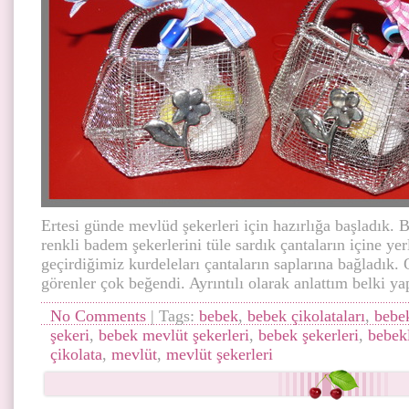
Ertesi günde mevlüd şekerleri için hazırlığa başladık. 
renkli badem şekerlerini tüle sardık çantaların içine y
geçirdiğimiz kurdeleları çantaların saplarına bağladık. 
görenler çok beğendi. Ayrıntılı olarak anlattım belki ya
No Comments
| Tags:
bebek
,
bebek çikolataları
,
bebe
şekeri
,
bebek mevlüt şekerleri
,
bebek şekerleri
,
bebekl
çikolata
,
mevlüt
,
mevlüt şekerleri