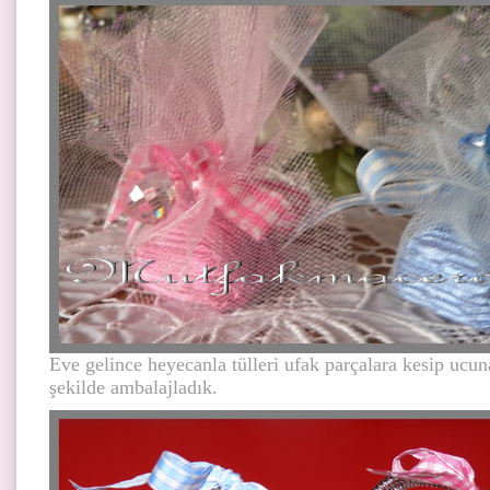
Eve gelince heyecanla tülleri ufak parçalara kesip ucun
şekilde ambalajladık.