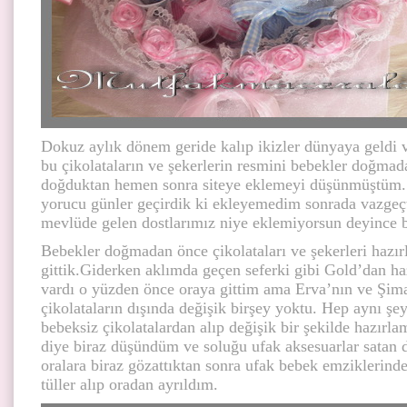
Dokuz aylık dönem geride kalıp ikizler dünyaya geldi v
bu çikolataların ve şekerlerin resmini bebekler doğma
doğduktan hemen sonra siteye eklemeyi düşünmüştüm.
yorucu günler geçirdik ki ekleyemedim sonrada vazgeç
mevlüde gelen dostlarımız niye eklemiyorsun deyince 
Bebekler doğmadan önce çikolataları ve şekerleri haz
gittik.Giderken aklımda geçen seferki gibi Gold’dan ha
vardı o yüzden önce oraya gittim ama Erva’nın ve Şim
çikolataların dışında değişik birşey yoktu. Hep aynı şe
bebeksiz çikolatalardan alıp değişik bir şekilde hazırl
diye biraz düşündüm ve soluğu ufak aksesuarlar satan 
oralara biraz gözattıktan sonra ufak bebek emziklerinde
tüller alıp oradan ayrıldım.