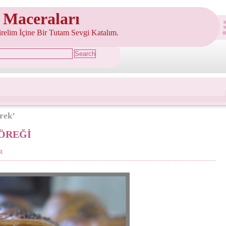
 Maceraları
şirelim İçine Bir Tutam Sevgi Katalım.
örek’
ÖREĞİ
R