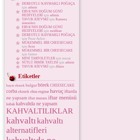
DEREOTLU KAYMAKLI POĞAÇA
için
admin
ERVA’NIN DOĞUM GÜNÜ
HEDİYELERİ
için
admin
TAVUK KİEVSKİ
için
Kamera
sistemleri
ERVA’NIN DOĞUM GÜNÜ
HEDİYELERİ
için
neslihan
DEREOTLU KAYMAKLI POĞAÇA
için Pınar Aykut
MÜKEMMEL BİR CHEESECAKE
için
Arzu
MÜKEMMEL BİR CHEESECAKE
için fatime
MİNİ TARTOLETLER
için murat
SÜTLÜ İRMİK TATLISI
için
admin
TAVUK KİEVSKİ
için
dilara
Etiketler
börek
bulgur
CHEESECAKE
bayat ekmek
havuç
corba
iftarda
ekmek
elma
enginar
iftar menüsü
ne yapsam
iftar masası
kahvaltda ne yapsam
kabak
KAHVALTILIKLAR
kahvaltı
kahvaltı
alternatifleri