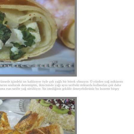
 görünsede içindeki un kaldırıyor öyle çok yağlı bir börek olmuyor. O yüzden yağ miktarını
rını azaltarak denemiştim, ikincisinde yağı aynı tarifteki miktarda kullandım çok daha
a esas tarifte yağ sürülüyor. Siz istediğiniz şekilde deneyebilirsiniz bu lezzette birşey