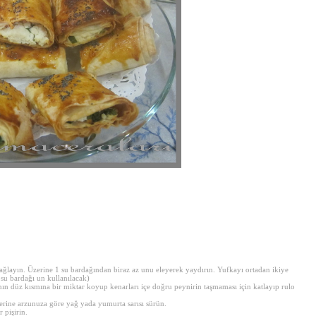
yağlayın. Üzerine 1 su bardağından biraz az unu eleyerek yaydırın. Yufkayı ortadan ikiye
 su bardağı un kullanılacak)
nın düz kısmına bir miktar koyup kenarları içe doğru peynirin taşmaması için katlayıp rulo
zerine arzunuza göre yağ yada yumurta sarısı sürün.
 pişirin.