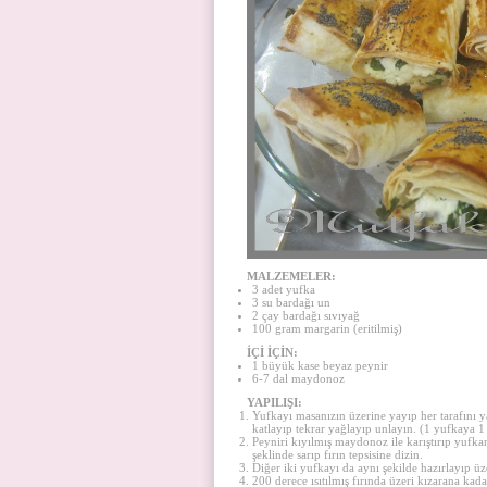
MALZEMELER:
3 adet yufka
3 su bardağı un
2 çay bardağı sıvıyağ
100 gram margarin (eritilmiş)
İÇİ İÇİN:
1 büyük kase beyaz peynir
6-7 dal maydonoz
YAPILIŞI:
Yufkayı masanızın üzerine yayıp her tarafını 
katlayıp tekrar yağlayıp unlayın. (1 yufkaya 1
Peyniri kıyılmış maydonoz ile karıştırıp yufka
şeklinde sarıp fırın tepsisine dizin.
Diğer iki yufkayı da aynı şekilde hazırlayıp ü
200 derece ısıtılmış fırında üzeri kızarana kadar