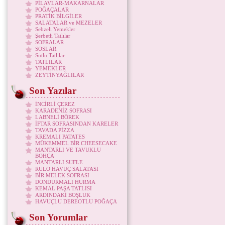
PİLAVLAR-MAKARNALAR
POĞAÇALAR
PRATİK BİLGİLER
SALATALAR ve MEZELER
Sebzeli Yemekler
Şerbetli Tatlılar
SOFRALAR
SOSLAR
Sütlü Tatlılar
TATLILAR
YEMEKLER
ZEYTİNYAĞLILAR
Son Yazılar
İNCİRLİ ÇEREZ
KARADENİZ SOFRASI
LABNELİ BÖREK
İFTAR SOFRASINDAN KARELER
TAVADA PİZZA
KREMALI PATATES
MÜKEMMEL BİR CHEESECAKE
MANTARLI VE TAVUKLU
BOHÇA
MANTARLI SUFLE
RULO HAVUÇ SALATASI
BİR MELEK SOFRASI
DONDURMALI HURMA
KEMAL PAŞA TATLISI
ARDINDAKİ BOŞLUK
HAVUÇLU DEREOTLU POĞAÇA
Son Yorumlar