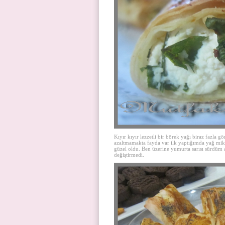
Kıyır kıyır lezzetli bir börek yağı biraz fazla
azaltmamakta fayda var ilk yaptığımda yağ mikta
güzel oldu. Ben üzerine yumurta sarısı sürdüm am
değiştirmedi.