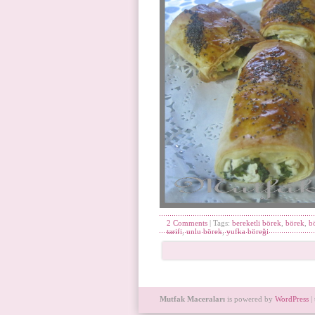
2 Comments
| Tags:
bereketli börek
,
börek
,
bö
tarifi
,
unlu börek
,
yufka böreği
Mutfak Maceraları
is powered by
WordPress
|