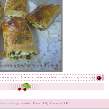
rek nasıl yapılır
,
börek tarifleri
,
kahvaltı için börek
,
kıyır börek
,
kolay börek
,
kolay börek
 theme and images by
Arlain
|
Entries (RSS)
|
Comments (RSS)