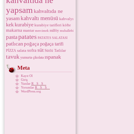
kahvaltıda ne
yapsam
kahvaltıda ne
kahvaltı menüsü
yasam
kahvalyı
kek
kurabiye
kurabiye tarifleri
köfte
makarna
mantar
milföy
mercimek
muhallebi
patates
pasta
PATATES SALATASI
patlıcan
poğaça
poğaça tarifi
süt
sofra
salata
Sütlü Tatlılar
PİZZA
tavuk
ıspanak
yumurta
çikolata
Meta
Kayıt Ol
Giriş
Yazılar
RSS
Yorumlar
RSS
WordPress.org