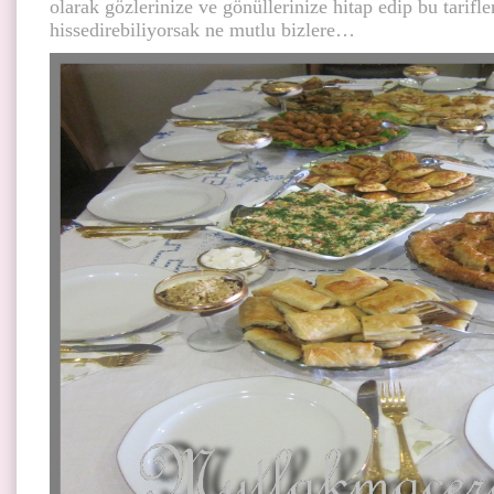
olarak gözlerinize ve gönüllerinize hitap edip bu tarifl
hissedirebiliyorsak ne mutlu bizlere…