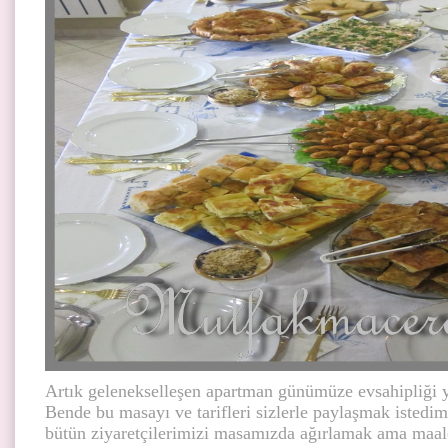
Artık gelenekselleşen apartman günümüze evsahipliği y
Bende bu masayı ve tarifleri sizlerle paylaşmak istedi
bütün ziyaretçilerimizi masamızda ağırlamak ama maal