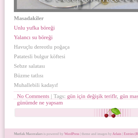
Masadakiler
Unlu yufka böreği
Yalancı su böreği
Havuçlu dereotlu poğaça
Patatesli bulgur köftesi
Sebze salatası
Büzme tatlısı
Muhallebili kadayıf
No Comments
| Tags:
gün için değişik teriflr
,
gün mas
günümde ne yapsam
Mutfak Maceraları
is powered by
WordPress
| theme and images by
Arlain
|
Entries (