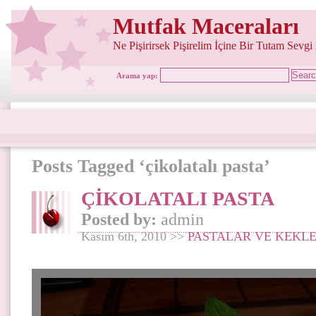
Mutfak Maceraları
Ne Pişirirsek Pişirelim İçine Bir Tutam Sevgi
Arama yap:
Posts Tagged ‘çikolatalı pasta’
ÇİKOLATALI PASTA
Posted by:
admin
Kasım 6th, 2010 >>
PASTALAR VE KEKL