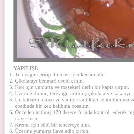
YAPILIŞI:
Tereyağını eritip ılınması için kenara alın.
Çikolatayı benmari usulü eritin.
Kek için yumurta ve tozşekeri derin bir kapta çırpın.
Üzerine ılınmış tereyağı, eritlmiş çikolata ve kakaoyu i
Un kabartma tozu ve vanilya kattıktan sonra tüm malz
ebadında bir kek kalıbına boşaltın.
Önceden ısıtlmış 170 derece fırında kontrol ederek pi
ikiye kesin.
Krema için sütü bir tencereye alın.
Üzerine yumurta ilave edip çırpın.