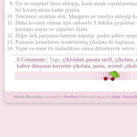
Un ve tozşeker ilave ekleyip, kısık ateşte topaklanmmas
bir kıvam alana kadar pişirin.
Tencereyi ocaktan alın. Margarin ve vanilya ekleyip kar
Daha kıvamlı olması için mikserle 3 dakika çırptıktan 
kremayı yayın ve vişneleri dizin.
Diğer kek parçasını üzerine kapatıp pudra şekeri serpi
Pastanın kenarlarını rendelenmiş çikolata ile kaplayın.
Vişne ve nane ile süsledikten sonra dilimleyerk servis 
6 Comments
| Tags:
çiklolatalı pasata tarifi
,
çikolata
,
kahve dünyasaı kuvertür çikolata
,
pasta
,
resimli çikola
Mutfak Maceraları
is powered by
WordPress
| theme and images by
Arlain
|
Entries (