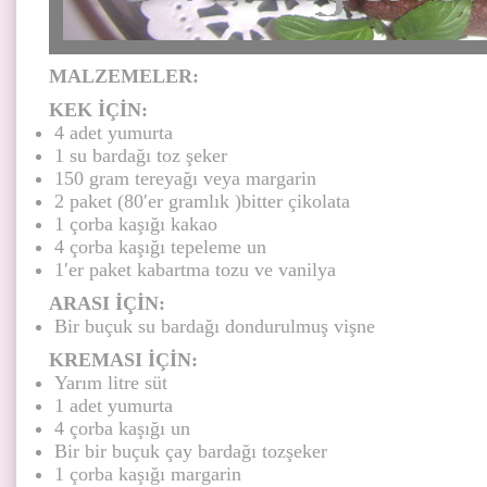
MALZEMELER:
KEK İÇİN:
4 adet yumurta
1 su bardağı toz şeker
150 gram tereyağı veya margarin
2 paket (80′er gramlık )bitter çikolata
1 çorba kaşığı kakao
4 çorba kaşığı tepeleme un
1′er paket kabartma tozu ve vanilya
ARASI İÇİN:
Bir buçuk su bardağı dondurulmuş vişne
KREMASI İÇİN:
Yarım litre süt
1 adet yumurta
4 çorba kaşığı un
Bir bir buçuk çay bardağı tozşeker
1 çorba kaşığı margarin