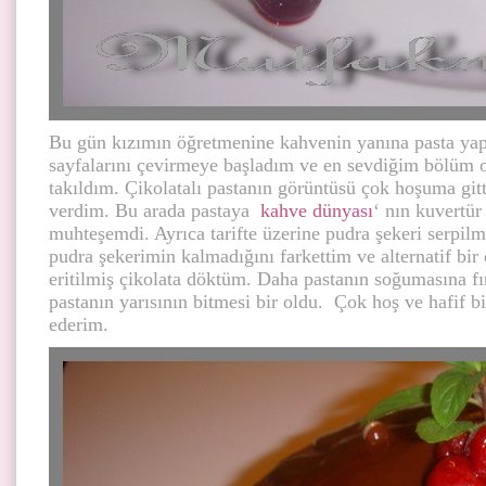
Bu gün kızımın öğretmenine kahvenin yanına pasta yap
sayfalarını çevirmeye başladım ve en sevdiğim bölüm o
takıldım. Çikolatalı pastanın görüntüsü çok hoşuma git
verdim. Bu arada pastaya
kahve dünyası
‘ nın kuvertür
muhteşemdi. Ayrıca tarifte üzerine pudra şekeri serpil
pudra şekerimin kalmadığını farkettim ve alternatif bi
eritilmiş çikolata döktüm. Daha pastanın soğumasına f
pastanın yarısının bitmesi bir oldu. Çok hoş ve hafif b
ederim.