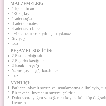
MALZEMELER:
1 kg patlıcan
1/2 kg kıyma
1 adet soğan
3 adet domates
4 adet sivri biber
1/4 demet ince kıyılmış maydanoz
Sıvıyağ
Tuz
BEŞAMEL SOS İÇİN:
2,5 su bardağı süt
2,5 çorba kaşığı un
2 kaşık tereyağı
Yarım çay kaşığı karabiber
Tuz
YAPILIŞI:
Patlıcanı alacalı soyun ve uzunlamasına dilimleyip, tuz
Bir tavada kıymanın suyunu çektirin.
Daha sonra yağını ve soğanını koyup, küp küp doğradığ
kavurun.