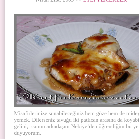
Misafirlerinize sunabileceğiniz hem göze hem de mideye
yemek. Dilerseniz tavuğu iki patlıcan arasına da koyabi
gelini, canım arkadaşım Nebiye’den öğrendiğim bu yem
duyuyorum.