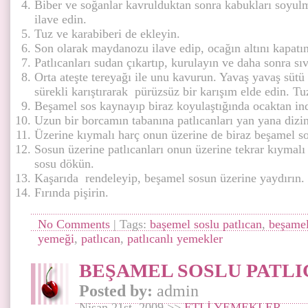
Biber ve soğanlar kavrulduktan sonra kabukları soyul
ilave edin.
Tuz ve karabiberi de ekleyin.
Son olarak maydanozu ilave edip, ocağın altını kapatın
Patlıcanları sudan çıkartıp, kurulayın ve daha sonra sıv
Orta ateşte tereyağı ile unu kavurun. Yavaş yavaş sütü
sürekli karıştırarak pürüzsüz bir karışım elde edin. Tu
Beşamel sos kaynayıp biraz koyulaştığında ocaktan ind
Uzun bir borcamın tabanına patlıcanları yan yana dizin
Üzerine kıymalı harç onun üzerine de biraz beşamel s
Sosun üzerine patlıcanları onun üzerine tekrar kıymalı
sosu dökün.
Kaşarıda rendeleyip, beşamel sosun üzerine yaydırın.
Fırında pişirin.
No Comments
| Tags:
başemel soslu patlıcan
,
beşamel
yemeği
,
patlıcan
,
patlıcanlı yemekler
BEŞAMEL SOSLU PATLI
Posted by:
admin
Nisan 21st, 2009 >>
ETLİ YEMEKLER