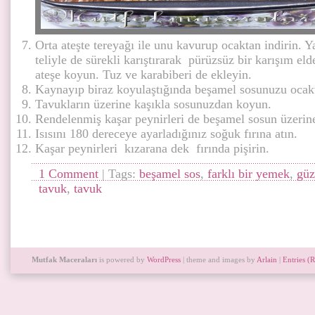
Orta ateşte tereyağı ile unu kavurup ocaktan indirin. 
teliyle de sürekli karıştırarak pürüzsüz bir karışım el
ateşe koyun. Tuz ve karabiberi de ekleyin.
Kaynayıp biraz koyulaştığında beşamel sosunuzu ocakt
Tavukların üzerine kaşıkla sosunuzdan koyun.
Rendelenmiş kaşar peynirleri de beşamel sosun üzerine
Isısını 180 dereceye ayarladığınız soğuk fırına atın.
Kaşar peynirleri kızarana dek fırında pişirin.
1 Comment
| Tags:
beşamel sos
,
farklı bir yemek
,
güz
tavuk
,
tavuk
Mutfak Maceraları
is powered by
WordPress
| theme and images by
Arlain
|
Entries (