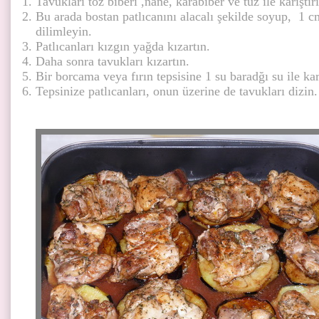
Tavukları toz biberi ,nane, karabiber ve tuz ile karıştır
Bu arada bostan patlıcanını alacalı şekilde soyup, 1 c
dilimleyin.
Patlıcanları kızgın yağda kızartın.
Daha sonra tavukları kızartın.
Bir borcama veya fırın tepsisine 1 su baradğı su ile ka
Tepsinize patlıcanları, onun üzerin