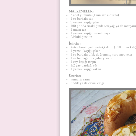
MALZEMELER:
2 adet yumurta (1′nin sarısı dışına)
1 su bardağı süt
5 yemek kaşığı şeker
100 gr oda sıcaklığında tereyağ ya da margari
1 tutam tuz
1 yemek kaşığı instant maya
Alabildiğine un
İçi için :
Artan kurabiye,bisküvi,kek … (~10 dilim kek
1 yemek kaşığı şeker
1 su bardağı ufak doğranmış kuru meyveler
1 su bardağı iri kıyılmış ceviz
1 çay kaşığı tarçın
1/2 çay bardağı süt
1 yemek kaşığı kakao
Üzerine:
yumurta sarısı
fındık ya da ceviz kırığı