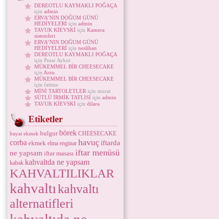
DEREOTLU KAYMAKLI POĞAÇA
için
admin
ERVA’NIN DOĞUM GÜNÜ
HEDİYELERİ
için
admin
TAVUK KİEVSKİ
için
Kamera
sistemleri
ERVA’NIN DOĞUM GÜNÜ
HEDİYELERİ
için
neslihan
DEREOTLU KAYMAKLI POĞAÇA
için Pınar Aykut
MÜKEMMEL BİR CHEESECAKE
için
Arzu
MÜKEMMEL BİR CHEESECAKE
için fatime
MİNİ TARTOLETLER
için murat
SÜTLÜ İRMİK TATLISI
için
admin
TAVUK KİEVSKİ
için
dilara
Etiketler
börek
bulgur
CHEESECAKE
bayat ekmek
havuç
corba
iftarda
ekmek
elma
enginar
iftar menüsü
ne yapsam
iftar masası
kahvaltda ne yapsam
kabak
KAHVALTILIKLAR
kahvaltı
kahvaltı
alternatifleri