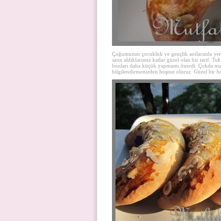
Çoğumuzun çocukluk ve gençlik anılarında yeri
satın aldıklarımız kadar güzel olan bir tarif. 
bunları daha küçük yapmamı önerdi. Çokda mantık
bilgilendirmenizden hoşnut oluruz. Güzel bir h