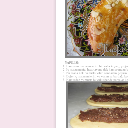
YAPILIŞI:
Hamurun malzemelerini bir kaba koyup, yoğu
İç malzemenizi hazırlayana dek hamurunuzu b
Bu arada keki ve bisküvileri rondadan geçirin.
Diğer iç malzemelerini ve yarım su bardağı kadar
Hamurdan yumurta büyüklüğünde parçalar kopa