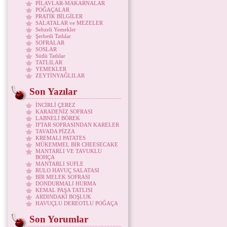
PİLAVLAR-MAKARNALAR
POĞAÇALAR
PRATİK BİLGİLER
SALATALAR ve MEZELER
Sebzeli Yemekler
Şerbetli Tatlılar
SOFRALAR
SOSLAR
Sütlü Tatlılar
TATLILAR
YEMEKLER
ZEYTİNYAĞLILAR
Son Yazılar
İNCİRLİ ÇEREZ
KARADENİZ SOFRASI
LABNELİ BÖREK
İFTAR SOFRASINDAN KARELER
TAVADA PİZZA
KREMALI PATATES
MÜKEMMEL BİR CHEESECAKE
MANTARLI VE TAVUKLU
BOHÇA
MANTARLI SUFLE
RULO HAVUÇ SALATASI
BİR MELEK SOFRASI
DONDURMALI HURMA
KEMAL PAŞA TATLISI
ARDINDAKİ BOŞLUK
HAVUÇLU DEREOTLU POĞAÇA
Son Yorumlar