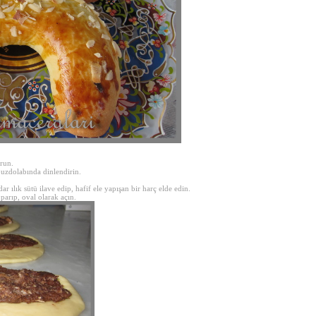
run.
uzdolabında dinlendirin.
 ılık sütü ilave edip, hafif ele yapışan bir harç elde edin.
rıp, oval olarak açın.