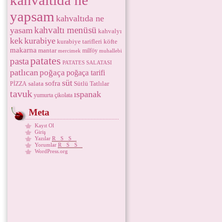
kahvaltıda ne
yapsam
kahvaltıda ne
kahvaltı menüsü
yasam
kahvalyı
kek
kurabiye
kurabiye tarifleri
köfte
makarna
mantar
milföy
mercimek
muhallebi
patates
pasta
PATATES SALATASI
patlıcan
poğaça
poğaça tarifi
süt
sofra
salata
Sütlü Tatlılar
PİZZA
tavuk
ıspanak
yumurta
çikolata
Meta
Kayıt Ol
Giriş
Yazılar
RSS
Yorumlar
RSS
WordPress.org