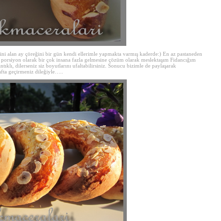
ni alan ay çöreğini bir gün kendi ellerimle yapmakta varmış kaderde:) En az pastaneden
Tek porsiyon olarak bir çok insana fazla gelmesine çözüm olarak meslektaşım Fidancığım
lı, dilerseniz siz boyutlarını ufaltabilirsiniz. Sonucu bizimle de paylaşarak
afta geçirmeniz dileğiyle…..