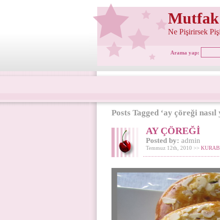
Mutfak
Ne Pişirirsek Pi
Arama yap:
Posts Tagged ‘ay çöreği nasıl 
AY ÇÖREĞİ
Posted by:
admin
Temmuz 12th, 2010 >>
KURAB