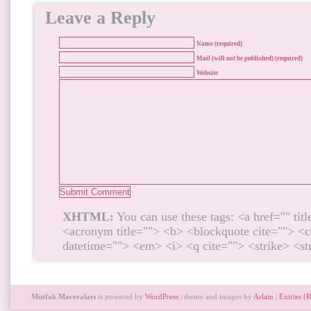
Leave a Reply
Name (required)
Mail (will not be published) (required)
Website
XHTML:
You can use these tags: <a href="" titl
<acronym title=""> <b> <blockquote cite=""> <c
datetime=""> <em> <i> <q cite=""> <strike> <s
Mutfak Maceraları
is powered by
WordPress
| theme and images by
Arlain
|
Entries (