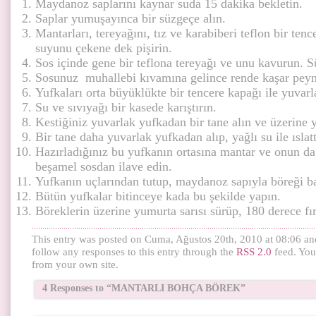
Maydanoz saplarını kaynar suda 15 dakika bekletin.
Saplar yumuşayınca bir süzgeçe alın.
Mantarları, tereyağını, tız ve karabiberi teflon bir ten
suyunu çekene dek pişirin.
Sos içinde gene bir teflona tereyağı ve unu kavurun. Sü
Sosunuz muhallebi kıvamına gelince rende kaşar peyni
Yufkaları orta büyüklükte bir tencere kapağı ile yuvarl
Su ve sıvıyağı bir kasede karıştırın.
Kestiğiniz yuvarlak yufkadan bir tane alın ve üzerine y
Bir tane daha yuvarlak yufkadan alıp, yağlı su ile ısla
Hazırladığınız bu yufkanın ortasına mantar ve onun da
beşamel sosdan ilave edin.
Yufkanın uçlarından tutup, maydanoz sapıyla böreği b
Bütün yufkalar bitinceye kada bu şekilde yapın.
Böreklerin üzerine yumurta sarısı sürüp, 180 derece fır
This entry was posted on Cuma, Ağustos 20th, 2010 at 08:06 and
follow any responses to this entry through the
RSS 2.0
feed. Yo
from your own site.
4 Responses to “MANTARLI BOHÇA BÖREK”