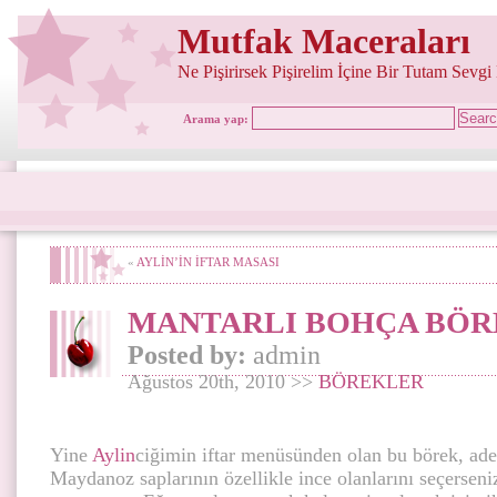
Mutfak Maceraları
Ne Pişirirsek Pişirelim İçine Bir Tutam Sevgi
Arama yap:
«
AYLİN’İN İFTAR MASASI
MANTARLI BOHÇA BÖR
Posted by:
admin
Ağustos 20th, 2010 >>
BÖREKLER
Yine
Aylin
ciğimin iftar menüsünden olan bu börek, adet
Maydanoz saplarının özellikle ince olanlarını seçerseni