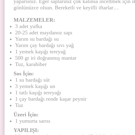
yaparsınız. Eğer saplarınız çok kalınsa inceltmek için i
gönlünüzce olsun. Bereketli ve keyifli iftarlar…
MALZEMELER:
3 adet yufka
20-25 adet maydanoz sapı
Yarım su bardağı su
Yarım çay bardağı sıvı yağ
1 yemek kaşığı tereyağ
500 gr iri doğranmış mantar
Tuz, karabiber
Sos İçin:
1 su bardağı süt
3 yemek kaşığı un
1 tatlı kaşığı tereyağı
1 çay bardağı rende kaşar peynir
Tuz
Üzeri İçin:
1 yumurta sarısı
YAPILIŞI: