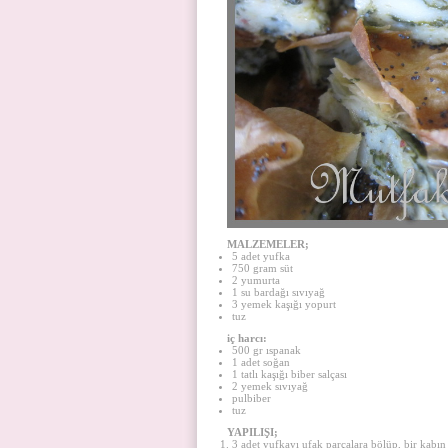
MALZEMELER;
5 adet yufka
750 gram süt
2 yumurta
1 su bardağı sıvıyağ
3 yemek kaşığı yopurt
tuz
iç harcı:
500 gr ıspanak
1 adet soğan
1 tatlı kaşığı biber salçası
2 yemek sıvıyağ
pulbiber
tuz
YAPILIŞI;
3 adet yufkayı ufak parçalara bölüp, bir kabın 