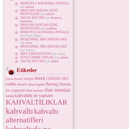
DEREOTLU KAYMAKLI POĞAÇA
için
admin
ERVA’NIN DOĞUM GÜNÜ
HEDİYELERİ
için
admin
TAVUK KİEVSKİ
için
Kamera
sistemleri
ERVA’NIN DOĞUM GÜNÜ
HEDİYELERİ
için
neslihan
DEREOTLU KAYMAKLI POĞAÇA
için Pınar Aykut
MÜKEMMEL BİR CHEESECAKE
için
Arzu
MÜKEMMEL BİR CHEESECAKE
için fatime
MİNİ TARTOLETLER
için murat
SÜTLÜ İRMİK TATLISI
için
admin
TAVUK KİEVSKİ
için
dilara
Etiketler
börek
bulgur
CHEESECAKE
bayat ekmek
havuç
corba
iftarda
ekmek
elma
enginar
iftar menüsü
ne yapsam
iftar masası
kahvaltda ne yapsam
kabak
KAHVALTILIKLAR
kahvaltı
kahvaltı
alternatifleri