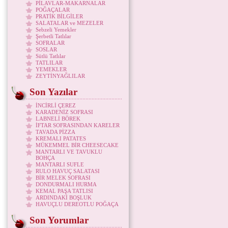
PİLAVLAR-MAKARNALAR
POĞAÇALAR
PRATİK BİLGİLER
SALATALAR ve MEZELER
Sebzeli Yemekler
Şerbetli Tatlılar
SOFRALAR
SOSLAR
Sütlü Tatlılar
TATLILAR
YEMEKLER
ZEYTİNYAĞLILAR
Son Yazılar
İNCİRLİ ÇEREZ
KARADENİZ SOFRASI
LABNELİ BÖREK
İFTAR SOFRASINDAN KARELER
TAVADA PİZZA
KREMALI PATATES
MÜKEMMEL BİR CHEESECAKE
MANTARLI VE TAVUKLU
BOHÇA
MANTARLI SUFLE
RULO HAVUÇ SALATASI
BİR MELEK SOFRASI
DONDURMALI HURMA
KEMAL PAŞA TATLISI
ARDINDAKİ BOŞLUK
HAVUÇLU DEREOTLU POĞAÇA
Son Yorumlar