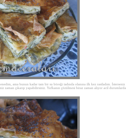
 denedim, ama bunun kadar tam bir su böreği tadında olanına ilk kez rastladım. İsterseniz
iniz zaman çıkarıp yapabilirsiniz. Yufkanın çözülmesi biraz zaman alıyor acil durumlarda