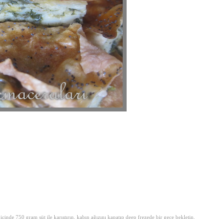
içinde 750 gram süt ile karıştırın. kabın ağızını kapatıp deep frezede bir gece bekletin.