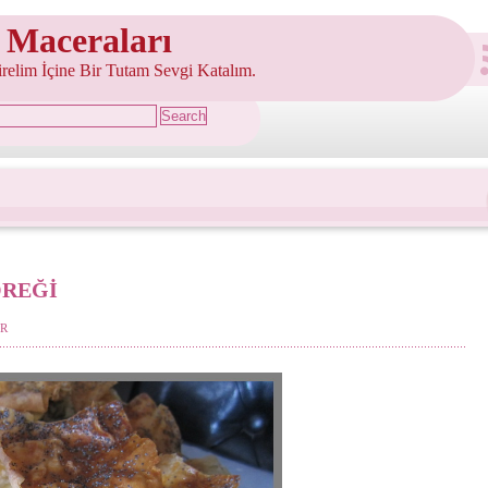
 Maceraları
şirelim İçine Bir Tutam Sevgi Katalım.
ÖREĞİ
R