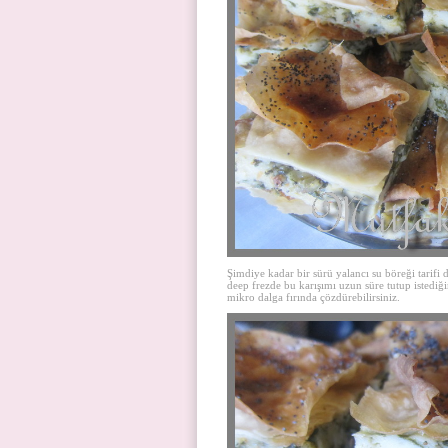
Şimdiye kadar bir sürü yalancı su böreği tarifi
deep frezde bu karışımı uzun süre tutup istediğ
mikro dalga fırında çözdürebilirsiniz.