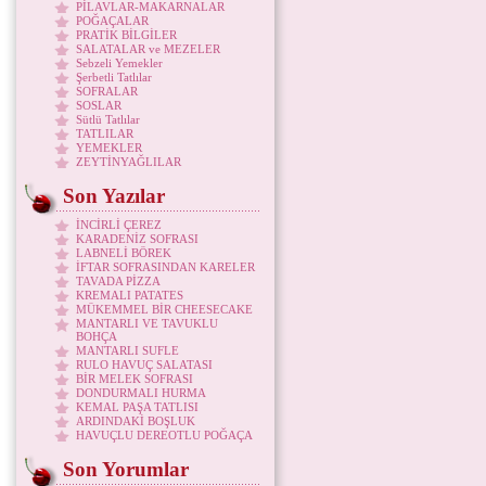
PİLAVLAR-MAKARNALAR
POĞAÇALAR
PRATİK BİLGİLER
SALATALAR ve MEZELER
Sebzeli Yemekler
Şerbetli Tatlılar
SOFRALAR
SOSLAR
Sütlü Tatlılar
TATLILAR
YEMEKLER
ZEYTİNYAĞLILAR
Son Yazılar
İNCİRLİ ÇEREZ
KARADENİZ SOFRASI
LABNELİ BÖREK
İFTAR SOFRASINDAN KARELER
TAVADA PİZZA
KREMALI PATATES
MÜKEMMEL BİR CHEESECAKE
MANTARLI VE TAVUKLU
BOHÇA
MANTARLI SUFLE
RULO HAVUÇ SALATASI
BİR MELEK SOFRASI
DONDURMALI HURMA
KEMAL PAŞA TATLISI
ARDINDAKİ BOŞLUK
HAVUÇLU DEREOTLU POĞAÇA
Son Yorumlar