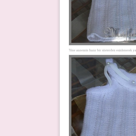
Yine annemin hazır bir süeterden esinlenerek y