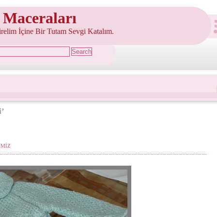
 Maceraları
şirelim İçine Bir Tutam Sevgi Katalım.
i’
İMİZ