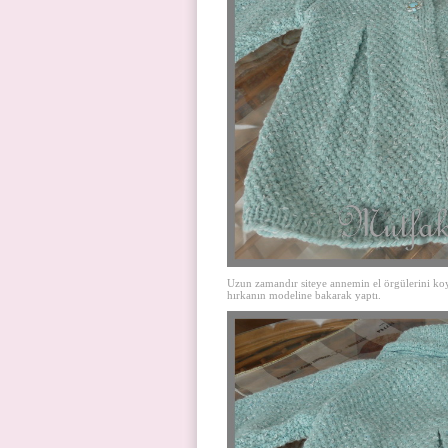
Uzun zamandır siteye annemin el örgülerini k
hırkanın modeline bakarak yaptı.