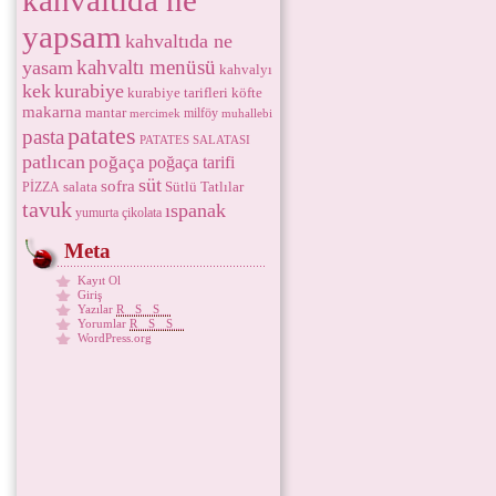
kahvaltıda ne
yapsam
kahvaltıda ne
kahvaltı menüsü
yasam
kahvalyı
kek
kurabiye
kurabiye tarifleri
köfte
makarna
mantar
milföy
mercimek
muhallebi
patates
pasta
PATATES SALATASI
patlıcan
poğaça
poğaça tarifi
süt
sofra
salata
Sütlü Tatlılar
PİZZA
tavuk
ıspanak
yumurta
çikolata
Meta
Kayıt Ol
Giriş
Yazılar
RSS
Yorumlar
RSS
WordPress.org