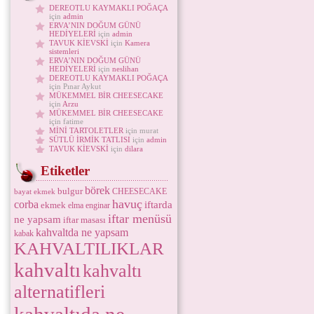
DEREOTLU KAYMAKLI POĞAÇA
için
admin
ERVA’NIN DOĞUM GÜNÜ
HEDİYELERİ
için
admin
TAVUK KİEVSKİ
için
Kamera
sistemleri
ERVA’NIN DOĞUM GÜNÜ
HEDİYELERİ
için
neslihan
DEREOTLU KAYMAKLI POĞAÇA
için Pınar Aykut
MÜKEMMEL BİR CHEESECAKE
için
Arzu
MÜKEMMEL BİR CHEESECAKE
için fatime
MİNİ TARTOLETLER
için murat
SÜTLÜ İRMİK TATLISI
için
admin
TAVUK KİEVSKİ
için
dilara
Etiketler
börek
bulgur
CHEESECAKE
bayat ekmek
havuç
corba
iftarda
ekmek
elma
enginar
iftar menüsü
ne yapsam
iftar masası
kahvaltda ne yapsam
kabak
KAHVALTILIKLAR
kahvaltı
kahvaltı
alternatifleri