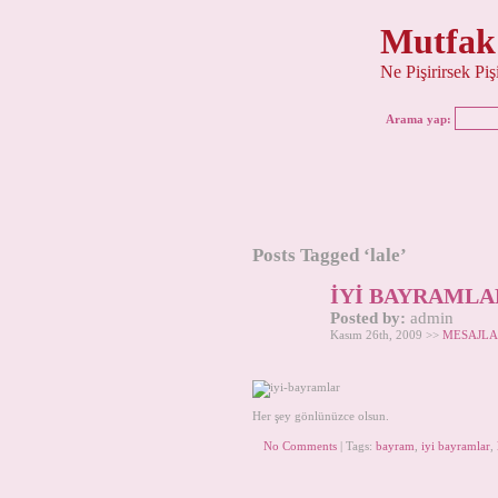
Mutfak
Ne Pişirirsek Pi
Arama yap:
Posts Tagged ‘lale’
İYİ BAYRAMLA
Posted by:
admin
Kasım 26th, 2009 >>
MESAJLA
Her şey gönlünüzce olsun.
No Comments
| Tags:
bayram
,
iyi bayramlar
,