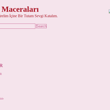
 Maceraları
şirelim İçine Bir Tutam Sevgi Katalım.
R
R
lale