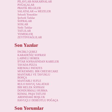
PİLAVLAR-MAKARNALAR
POĞAÇALAR
PRATİK BİLGİLER
SALATALAR ve MEZELER
Sebzeli Yemekler
Şerbetli Tatlılar
SOFRALAR
SOSLAR
Sütlü Tatlılar
TATLILAR
YEMEKLER
ZEYTİNYAĞLILAR
Son Yazılar
İNCİRLİ ÇEREZ
KARADENİZ SOFRASI
LABNELİ BÖREK
İFTAR SOFRASINDAN KARELER
TAVADA PİZZA
KREMALI PATATES
MÜKEMMEL BİR CHEESECAKE
MANTARLI VE TAVUKLU
BOHÇA
MANTARLI SUFLE
RULO HAVUÇ SALATASI
BİR MELEK SOFRASI
DONDURMALI HURMA
KEMAL PAŞA TATLISI
ARDINDAKİ BOŞLUK
HAVUÇLU DEREOTLU POĞAÇA
Son Yorumlar