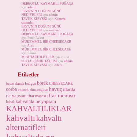
DEREOTLU KAYMAKLI POĞAÇA
için
admin
ERVA’NIN DOĞUM GÜNÜ
HEDİYELERİ
için
admin
TAVUK KİEVSKİ
için
Kamera
sistemleri
ERVA’NIN DOĞUM GÜNÜ
HEDİYELERİ
için
neslihan
DEREOTLU KAYMAKLI POĞAÇA
için Pınar Aykut
MÜKEMMEL BİR CHEESECAKE
için
Arzu
MÜKEMMEL BİR CHEESECAKE
için fatime
MİNİ TARTOLETLER
için murat
SÜTLÜ İRMİK TATLISI
için
admin
TAVUK KİEVSKİ
için
dilara
Etiketler
börek
bulgur
CHEESECAKE
bayat ekmek
havuç
corba
iftarda
ekmek
elma
enginar
iftar menüsü
ne yapsam
iftar masası
kahvaltda ne yapsam
kabak
KAHVALTILIKLAR
kahvaltı
kahvaltı
alternatifleri