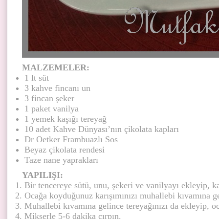
MALZEMELER:
1 lt süt
3 kahve fincanı un
3 fincan şeker
1 paket vanilya
1 yemek kaşığı tereyağ
10 adet Kahve Dünyası’nın çikolata kapları
Dr Oetker Frambuazlı Sos
Beyaz çikolata rendesi
Taze nane yaprakları
YAPILIŞI:
Bir tencereye sütü, unu, şekeri ve vanilyayı ekleyip, ka
Ocağa koyduğunuz karışımınızı muhallebi kıvamına gel
Muhallebi kıvamına gelince tereyağınızı da ekleyip, oc
Mikserle 5-6 dakika çırpın.