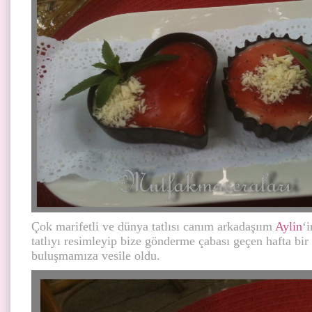
Çok marifetli ve dünya tatlısı canım arkadaşıım
Aylin
‘i
tatlıyı resimleyip bize gönderme çabası geçen hafta bir
buluşmamıza vesile oldu.