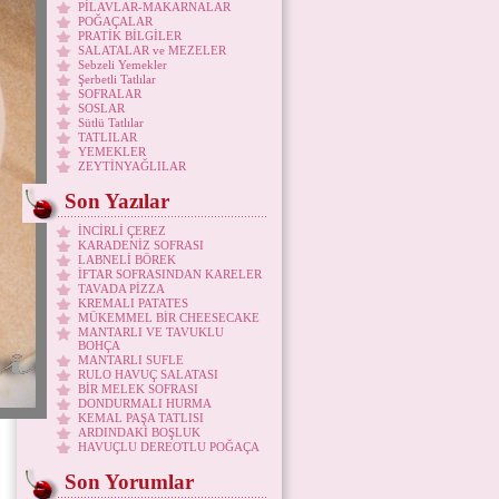
PİLAVLAR-MAKARNALAR
POĞAÇALAR
PRATİK BİLGİLER
SALATALAR ve MEZELER
Sebzeli Yemekler
Şerbetli Tatlılar
SOFRALAR
SOSLAR
Sütlü Tatlılar
TATLILAR
YEMEKLER
ZEYTİNYAĞLILAR
Son Yazılar
İNCİRLİ ÇEREZ
KARADENİZ SOFRASI
LABNELİ BÖREK
İFTAR SOFRASINDAN KARELER
TAVADA PİZZA
KREMALI PATATES
MÜKEMMEL BİR CHEESECAKE
MANTARLI VE TAVUKLU
BOHÇA
MANTARLI SUFLE
RULO HAVUÇ SALATASI
BİR MELEK SOFRASI
DONDURMALI HURMA
KEMAL PAŞA TATLISI
ARDINDAKİ BOŞLUK
HAVUÇLU DEREOTLU POĞAÇA
Son Yorumlar