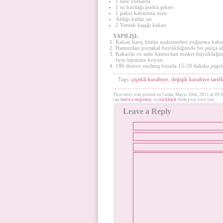
1 tane yumurta
1 su bardağı pudra şekeri
1 paket kabartma tozu
Aldığı kadar un
2 Yemek kaşığı kakao
YAPILIŞI:
Kakao hariç bütün malzemeleri yoğurma kabın
Hamurdan portakal büyüklüğünde bir parça alı
Kakaolu ve sade hamurdan misket büyüklüğünde 
fırın tepsisine koyun.
180 derece ısıtılmış fırında 15-20 dakika pişiri
Tags:
çiçekli kurabiye
,
değişik kurabiye tarifl
This entry was posted on Cuma, Mayıs 20th, 2011 at 09:0
can
leave a response
, or
trackback
from your own site.
Leave a Reply