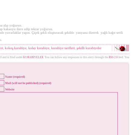
a alıp yoğurun.
p kakaoyu ilave edip tekrar yoğurun.
yuvarlaklar yapın. Çiçek şekli oluşturacak şekilde yanyana dizerek yağlı kağıt serili
n.
eri
,
kokoş kurabiye
,
kolay kurabiye
,
kurabiye tarifleri
,
şekilli kurabiyeler
0 and is filed under
KURABİYELER
. You can follow any responses to this entry through the
RSS 2.0
feed. You
Name (required)
Mail (will not be published) (required)
Website