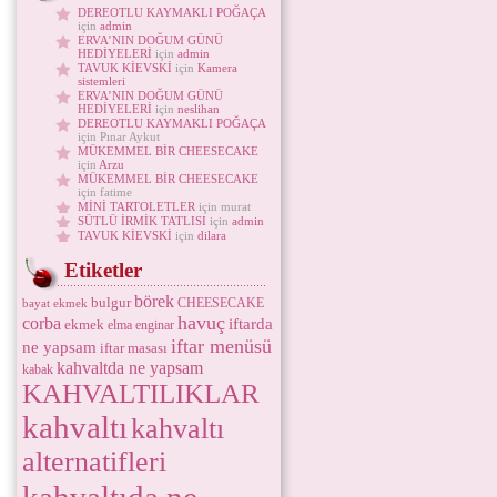
DEREOTLU KAYMAKLI POĞAÇA
için
admin
ERVA’NIN DOĞUM GÜNÜ
HEDİYELERİ
için
admin
TAVUK KİEVSKİ
için
Kamera
sistemleri
ERVA’NIN DOĞUM GÜNÜ
HEDİYELERİ
için
neslihan
DEREOTLU KAYMAKLI POĞAÇA
için Pınar Aykut
MÜKEMMEL BİR CHEESECAKE
için
Arzu
MÜKEMMEL BİR CHEESECAKE
için fatime
MİNİ TARTOLETLER
için murat
SÜTLÜ İRMİK TATLISI
için
admin
TAVUK KİEVSKİ
için
dilara
Etiketler
börek
bulgur
CHEESECAKE
bayat ekmek
havuç
corba
iftarda
ekmek
elma
enginar
iftar menüsü
ne yapsam
iftar masası
kahvaltda ne yapsam
kabak
KAHVALTILIKLAR
kahvaltı
kahvaltı
alternatifleri