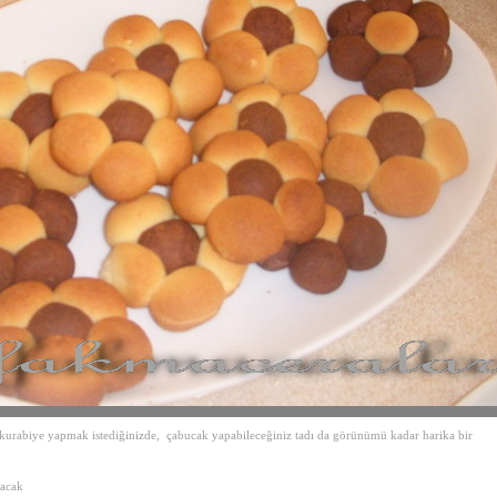
urabiye yapmak istediğinizde, çabucak yapabileceğiniz tadı da görünümü kadar harika bir
lacak