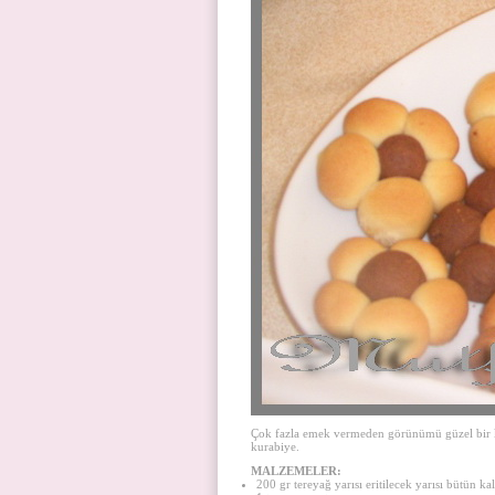
Çok fazla emek vermeden görünümü güzel bir k
kurabiye.
MALZEMELER:
200 gr tereyağ yarısı eritilecek yarısı bütün ka