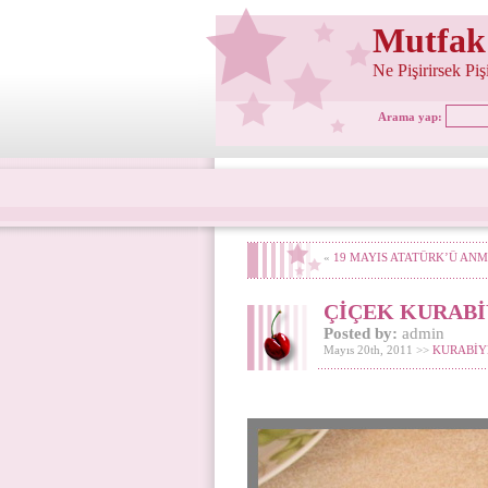
Mutfak
Ne Pişirirsek Pi
Arama yap:
«
19 MAYIS ATATÜRK’Ü ANM
ÇİÇEK KURABİ
Posted by:
admin
Mayıs 20th, 2011 >>
KURABİY