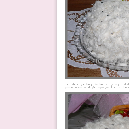
İşte adına layık bir pasta; kimileri gelin gibi d
pastadan zarafet aktığı bir gerçek. Damla sakızı