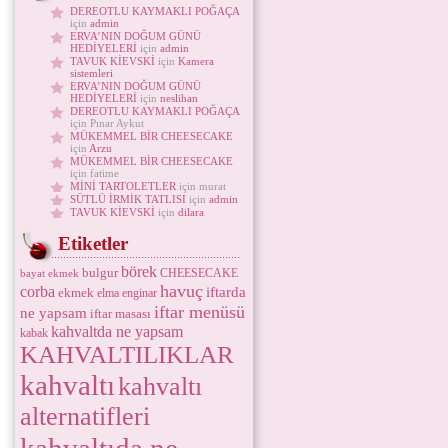
DEREOTLU KAYMAKLI POĞAÇA
için
admin
ERVA’NIN DOĞUM GÜNÜ
HEDİYELERİ
için
admin
TAVUK KİEVSKİ
için
Kamera
sistemleri
ERVA’NIN DOĞUM GÜNÜ
HEDİYELERİ
için
neslihan
DEREOTLU KAYMAKLI POĞAÇA
için Pınar Aykut
MÜKEMMEL BİR CHEESECAKE
için
Arzu
MÜKEMMEL BİR CHEESECAKE
için fatime
MİNİ TARTOLETLER
için murat
SÜTLÜ İRMİK TATLISI
için
admin
TAVUK KİEVSKİ
için
dilara
Etiketler
börek
bulgur
CHEESECAKE
bayat ekmek
havuç
corba
iftarda
ekmek
elma
enginar
iftar menüsü
ne yapsam
iftar masası
kahvaltda ne yapsam
kabak
KAHVALTILIKLAR
kahvaltı
kahvaltı
alternatifleri