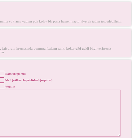
nımız yok ama yapımı çok kolay bir pasta hemen yapıp yiyerek tadını test edebilirsin.
istiyorum kremasında yumurta fazlamı sanki kokar gibi geldi bilgi verirseniz
rler….
Name (required)
Mail (will not be published) (required)
Website