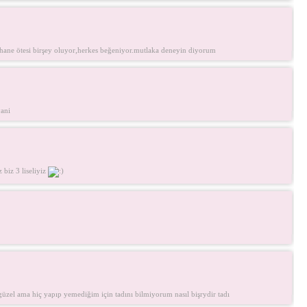
şahane ötesi birşey oluyor,herkes beğeniyor.mutlaka deneyin diyorum
yani
biz 3 liseliyiz
güzel ama hiç yapıp yemediğim için tadını bilmiyorum nasıl bişrydir tadı