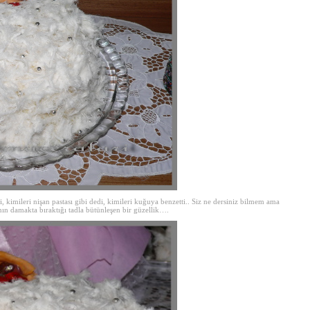
edi, kimileri nişan pastası gibi dedi, kimileri kuğuya benzetti.. Siz ne dersiniz bilmem ama
nın damakta bıraktığı tadla bütünleşen bir güzellik….