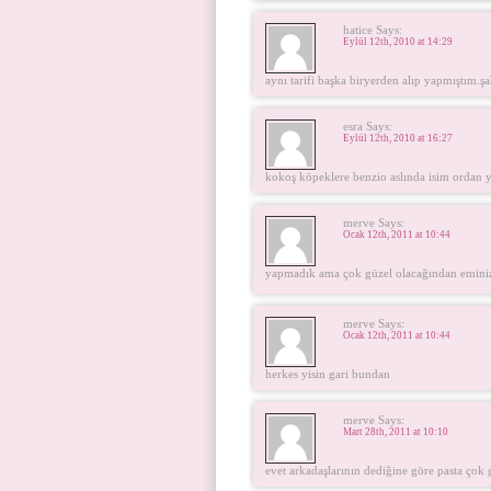
hatice Says:
Eylül 12th, 2010 at 14:29
aynı tarifi başka biryerden alıp yapmıştım.
esra Says:
Eylül 12th, 2010 at 16:27
kokoş köpeklere benzio aslında isim ordan 
merve Says:
Ocak 12th, 2011 at 10:44
yapmadık ama çok güzel olacağından eminiz 
merve Says:
Ocak 12th, 2011 at 10:44
herkes yisin gari bundan
merve Says:
Mart 28th, 2011 at 10:10
evet arkadaşlarının dediğine göre pasta çok 