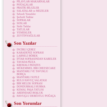
PİLAVLAR-MAKARNALAR
POĞAÇALAR
PRATİK BİLGİLER
SALATALAR ve MEZELER
Sebzeli Yemekler
Şerbetli Tatlılar
SOFRALAR
SOSLAR
Sütlü Tatlılar
TATLILAR
YEMEKLER
ZEYTİNYAĞLILAR
Son Yazılar
İNCİRLİ ÇEREZ
KARADENİZ SOFRASI
LABNELİ BÖREK
İFTAR SOFRASINDAN KARELER
TAVADA PİZZA
KREMALI PATATES
MÜKEMMEL BİR CHEESECAKE
MANTARLI VE TAVUKLU
BOHÇA
MANTARLI SUFLE
RULO HAVUÇ SALATASI
BİR MELEK SOFRASI
DONDURMALI HURMA
KEMAL PAŞA TATLISI
ARDINDAKİ BOŞLUK
HAVUÇLU DEREOTLU POĞAÇA
Son Yorumlar