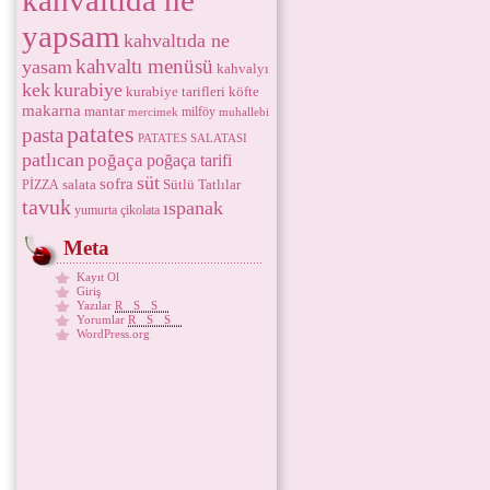
kahvaltıda ne
yapsam
kahvaltıda ne
kahvaltı menüsü
yasam
kahvalyı
kek
kurabiye
kurabiye tarifleri
köfte
makarna
mantar
milföy
mercimek
muhallebi
patates
pasta
PATATES SALATASI
patlıcan
poğaça
poğaça tarifi
süt
sofra
salata
Sütlü Tatlılar
PİZZA
tavuk
ıspanak
yumurta
çikolata
Meta
Kayıt Ol
Giriş
Yazılar
RSS
Yorumlar
RSS
WordPress.org