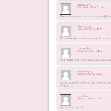
admin
Says:
Mayıs 24th, 2009 at 21:10
Demek tatlıya karar verdin. Ana yemeği de a
Meral Says:
Nisan 17th, 2010 at 19:07
Bu pastayı yiyen birisi olarak çok beğendim 
zeynep Says:
Ağustos 1st, 2010 at 15:24
malzemeler icinde yag yazmissiniz ama yapi
admin
Says:
Ağustos 1st, 2010 at 20:51
Aslında malzemelerde var ama bende atlam
Sevgiler….
arzu Says:
Eylül 1st, 2010 at 12:44
görünüşü çok güzel