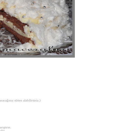
acağınız sütten alabilirsiniz.)
rıştırın.
edin.