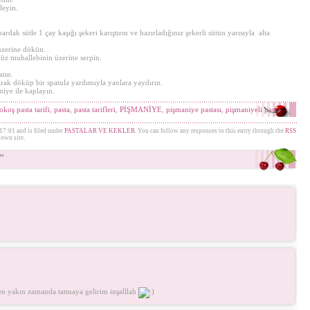
leyin.
dak sütle 1 çay kaşığı şekeri karıştırın ve hazırladığınız şekerli sütün yarısıyla alta
 üzerine dökün.
z muhallebinin üzerine serpin.
atın.
arak döküp bir spatula yardımıyla yanlara yaydırın.
iye ile kaplayın.
okoş pasta tarifi
,
pasta
,
pasta tarifleri
,
PİŞMANİYE
,
pişmaniye pastası
,
pişmaniyeli pasta
17:01 and is filed under
PASTALAR VE KEKLER
. You can follow any responses to this entry through the
RSS
own site.
”
en yakın zamanda tatmaya gelirim inşalllah