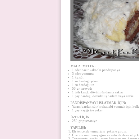
MALZEMELER:
1 adet hazır kakaolu pandispanya
3 adet yumurta
1 kg süt
1 su bardağı şeker
1 su bardağı un
50 gr tereyağı
1 tatlı kaşığı dövülmüş damla sakızı
1 çay bardağı dövülmüş badem veya ceviz
PANDİSPANYAYI ISLATMAK İÇİN:
Yarım bardak süt (muhallebi yapmak için kullan
1 çay kaşığı toz şeker
ÜZERİ İÇİN:
250 gr pişmaniye
YAPILIŞI:
Bir tencerde yumurtayı şekerle çırpın.
Üzerine unu, tereyağını ve sütü de ilave edip ka
Tencerenizi ocağa koyup karıştırmaya devam 