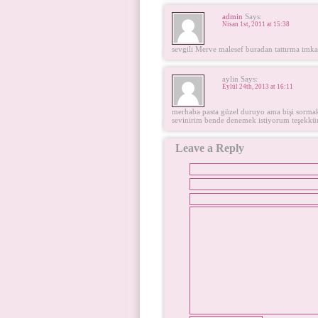
admin
Says:
Nisan 1st, 2011 at 15:38
sevgili Merve malesef buradan tattırma imka
aylin Says:
Eylül 24th, 2013 at 16:11
merhaba pasta güzel duruyo ama bişi sormak 
sevinirim bende denemek istiyorum teşekkü
Leave a Reply