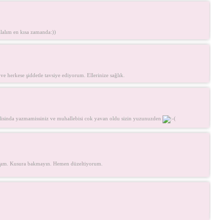
lalım en kısa zamanda:))
ve herkese şiddetle tavsiye ediyorum. Ellerinize sağlık.
lisinda yazmamissiniz ve muhallebisi cok yavan oldu sizin yuzunuzden
ışım. Kusura bakmayın. Hemen düzeltiyorum.