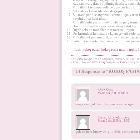
Kaynamaya yakın dövülmüş damla sakızını ek
Muhallebi kıvamına gelince ocaktan indirin.
3-4 dakika kadar blender ile çırpın.
Bu arada pandispanyanızı ıslatmak için yarım bar
koyduğunuz keki ıslatın.
Muhallebinin yarısını kekinizin alt parçasının
Dövülmüş badem veya cevizi ortaya döktüğünü
Diğer keki de muhallebinin üzerine koyun.
Üst kısımdaki kekinizi de kalan şekerli sütle ısl
Muhallebiyi pastanızın üzerine ortadan başlay
Pastanızı servisden hemen önce didilmiş pişman
Tags:
kokoş pasta
,
kokoş pasta nasıl yapılır
,
k
This entry was posted on Çarşamba, Nisan 22nd, 2009 at 
2.0
feed. You can
leave a response
, or
trackback
from your 
14 Responses to “KOKOŞ PASTA
adsız Says:
Mayıs 4th, 2009 at 18:30
gerçekten çok basit bir pasata yapacağım
Sercan Çokyeğit
Says:
Mayıs 21st, 2009 at 15:52
çok değişik birşey imiş ilk defa görüyorum 