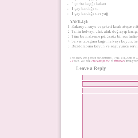
4 çorba kaşığı kakao
1 çay bardağı su
1 çay bardağı sıvı yağ
YAPILIŞI:
Kakaoyu, suyu ve şekeri kısık ateşte erit
Tahin helvayı ufak ufak doğrayıp karışı
Tüm bu malzeme pürüzsüz bir sos haline 
Servis tabağına kağıt helvayı koyun, he
Buzdolabına koyun ve soğuyunca servi
This entry was posted on Cumartesi, Eylül 6th, 2008 at 2
2.0
feed. You can
leave a response
, or
trackback
from your 
Leave a Reply