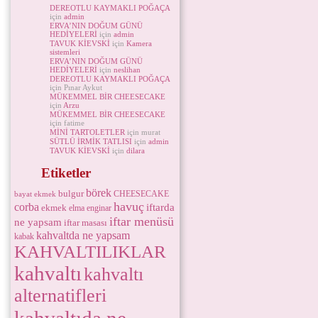
DEREOTLU KAYMAKLI POĞAÇA
için
admin
ERVA’NIN DOĞUM GÜNÜ
HEDİYELERİ
için
admin
TAVUK KİEVSKİ
için
Kamera
sistemleri
ERVA’NIN DOĞUM GÜNÜ
HEDİYELERİ
için
neslihan
DEREOTLU KAYMAKLI POĞAÇA
için Pınar Aykut
MÜKEMMEL BİR CHEESECAKE
için
Arzu
MÜKEMMEL BİR CHEESECAKE
için fatime
MİNİ TARTOLETLER
için murat
SÜTLÜ İRMİK TATLISI
için
admin
TAVUK KİEVSKİ
için
dilara
Etiketler
börek
bulgur
CHEESECAKE
bayat ekmek
havuç
corba
iftarda
ekmek
elma
enginar
iftar menüsü
ne yapsam
iftar masası
kahvaltda ne yapsam
kabak
KAHVALTILIKLAR
kahvaltı
kahvaltı
alternatifleri