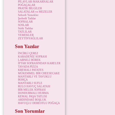
PİLAVLAR-MAKARNALAR
POĞAÇALAR
PRATİK BİLGİLER
SALATALAR ve MEZELER
Sebzeli Yemekler
Şerbetli Tatlılar
SOFRALAR
SOSLAR
Sütlü Tatlılar
TATLILAR
YEMEKLER
ZEYTİNYAĞLILAR
Son Yazılar
İNCİRLİ ÇEREZ
KARADENİZ SOFRASI
LABNELİ BÖREK
İFTAR SOFRASINDAN KARELER
TAVADA PİZZA
KREMALI PATATES
MÜKEMMEL BİR CHEESECAKE
MANTARLI VE TAVUKLU
BOHÇA
MANTARLI SUFLE
RULO HAVUÇ SALATASI
BİR MELEK SOFRASI
DONDURMALI HURMA
KEMAL PAŞA TATLISI
ARDINDAKİ BOŞLUK
HAVUÇLU DEREOTLU POĞAÇA
Son Yorumlar