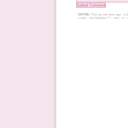
XHTML:
You can use these tags: <a h
<code> <del datetime=""> <em> <i> <q