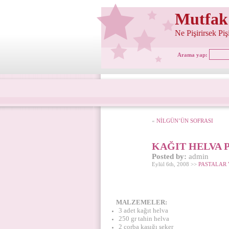
Mutfak
Ne Pişirirsek Pi
Arama yap:
«
NİLGÜN’ÜN SOFRASI
KAĞIT HELVA P
Posted by:
admin
Eylül 6th, 2008 >>
PASTALAR 
MALZEMELER:
3 adet kağıt helva
250 gr tahin helva
2 çorba kaşığı şeker