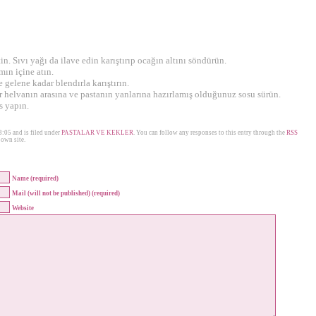
in. Sıvı yağı da ilave edin karıştırıp ocağın altını söndürün.
mın içine atın.
gelene kadar blendırla karıştırın.
r helvanın arasına ve pastanın yanlarına hazırlamış olduğunuz sosu sürün.
s yapın.
3:05 and is filed under
PASTALAR VE KEKLER
. You can follow any responses to this entry through the
RSS
own site.
Name (required)
Mail (will not be published) (required)
Website